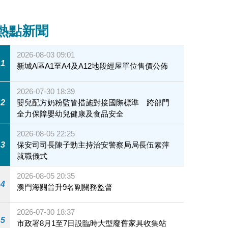
熱點新聞
2026-08-03 09:01
1
新城A區A1至A4及A12地段經屋單位售價公佈
2026-07-30 18:39
2
嬰兒配方奶粉監管措施對接國際標準 跨部門
全力保障嬰幼兒健康及食品安全
2026-08-05 22:25
3
保安司司長陳子勁主持治安警察局局長伍素萍
就職儀式
2026-08-05 20:35
4
澳門海關晉升9名副關務監督
2026-07-30 18:37
5
市政署8月1至7日設臨時大型廢舊家具收集站