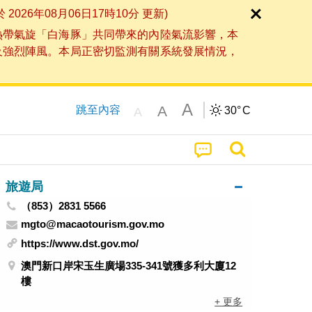
6年08月06日17時10分 更新)
熱帶氣旋「白海豚」共同帶來的內陸氣流影響，本
及強烈陣風。本局正密切監測有關系統發展情況，
A
A
跳至內容
30°
C
A
旅遊局
（853）2831 5566
mgto@macaotourism.gov.mo
https://www.dst.gov.mo/
澳門新口岸宋玉生廣場335-341號獲多利大廈12
樓
+ 更多