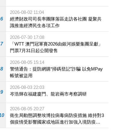
2026-08-02 11:04
6
經濟財政司司長率團隊落區走訪各社團 凝聚共
識推進經濟民生各項工作
2026-07-30 17:08
7
「WTT 澳門冠軍賽2026由銀河娛樂集團呈獻」
門票7月31日起公開發售
2026-08-05 15:14
8
警情通告：提防網購“掃碼登記”詐騙 以免MPay
帳號被盜用
2026-08-03 22:03
9
岑浩輝在福建廈門、龍岩兩市考察調研
2026-08-05 20:27
10
衛生局動態調整埃博拉病毒病防疫措施 維持對3
個疫情受影響國家或地區進行加強入境防疫措
施