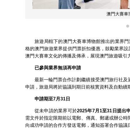
澳門大賽車
旅遊局轄下的澳門大賽車博物館推出的業界門票
格的澳門旅遊業界提供門票折扣優惠，鼓勵業界設
澳門大賽車文化的傳播及傳承，展現澳門旅遊吸引
已參與業界無須再申請
最新一輪門票合作計劃繼續接受澳門旅行社及
申請，旅遊局將於協議到期日前核實資料及自動續
申請期至
7
月
31
日
從未申請的業界可於
2025
年
7
月
1
至
31
日提出
需文件於指定限期前以電郵、傳真、郵遞或辦公時
向成功申請的合作方發送電郵，通知簽署合作協議