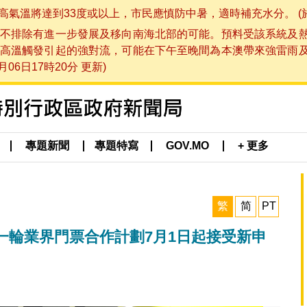
將達到33度或以上，市民應慎防中暑，適時補充水分。 (於 202
不排除有進一步發展及移向南海北部的可能。預料受該系統及
高溫觸發引起的強對流，可能在下午至晚間為本澳帶來強雷雨
06日17時20分 更新)
專題新聞
專題特寫
GOV.MO
+ 更多
繁
简
PT
一輪業界門票合作計劃7月1日起接受新申