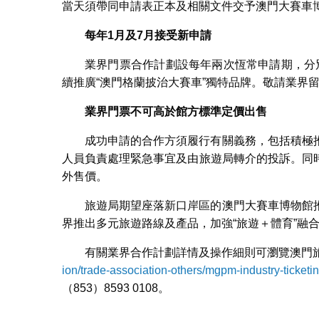
當天須帶同申請表正本及相關文件交予澳門大賽車
每年
1
月及
7
月接受新申請
業界門票合作計劃設每年兩次恆常申請期，分別
續推廣“澳門格蘭披治大賽車”獨特品牌。敬請業界
業界門票不可高於館方標準定價出售
成功申請的合作方須履行有關義務，包括積極
人員負責處理緊急事宜及由旅遊局轉介的投訴。同
外售價。
旅遊局期望座落新口岸區的澳門大賽車博物館
界推出多元旅遊路線及產品，加強“旅遊＋體育”融
有關業界合作計劃詳情及操作細則可瀏覽澳門
ion/trade-association-others/mgpm-industry-ticket
（853）8593 0108。