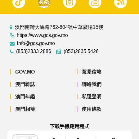
澳門南灣大馬路762-804號中華廣場15樓
https://www.gcs.gov.mo
info@gcs.gov.mo
(853)2833 2886
(853)2835 5426
GOV.MO
意見信箱
澳門雜誌
聯絡我們
澳門年鑑
私隱聲明
澳門相簿
使用條款
下載手機應用程式
澳門政府新聞 APP - App Store 下載
澳門政府新聞 APP - Googl
澳門政府新聞 