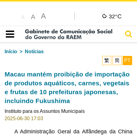
A
C
A
32°
A
Pesq
Índice
Início
Notícias
繁
简
PT
Macau mantém proibição de importação
de produtos aquáticos, carnes, vegetais
e frutas de 10 prefeituras japonesas,
incluindo Fukushima
Instituto para os Assuntos Municipais
2025-06-30 17:03
A Administração Geral da Alfândega da China