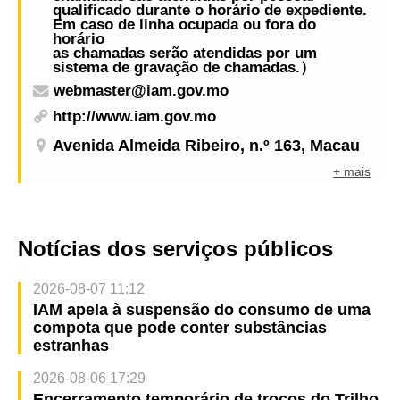
qualificado durante o horário de expediente.
Em caso de linha ocupada ou fora do
horário
as chamadas serão atendidas por um
sistema de gravação de chamadas.）
webmaster@iam.gov.mo
http://www.iam.gov.mo
Avenida Almeida Ribeiro, n.º 163, Macau
+ mais
Notícias dos serviços públicos
2026-08-07 11:12
IAM apela à suspensão do consumo de uma
compota que pode conter substâncias
estranhas
2026-08-06 17:29
Encerramento temporário de troços do Trilho