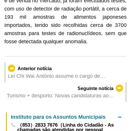
e de venda no mercado, já foram efectuados testes,
com uso de detector de radiação portátil, a cerca de
193 mil amostras de alimentos japoneses
importados, tendo sido recolhidas cerca de 3700
amostras para testes de radionuclídeos, sem que
fosse detectada qualquer anomalia.
Anterior notícia
Lei Chi Wai António assume o cargo de
Secretário-Geral Adjunto do Secretariado
Seguinte notícia
Permanente do Fórum de Macau
Turismo + desporto: Novas candidaturas ao
Programa de Cooperação para Bilhetes do
Museu do Grande Prémio de Macau abrem 1 de
Instituto para os Assuntos Municipais
Julho
（853）2833 7676（Linha do Cidadão - As
chamadas são atendidas por pessoal