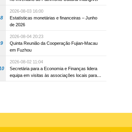
2026-08-03 16:00
8
Estatísticas monetárias e financeiras – Junho
de 2026
2026-08-04 20:23
9
Quinta Reunião da Cooperação Fujian-Macau
em Fuzhou
2026-08-02 11:04
10
Secretária para a Economia e Finanças lidera
equipa em visitas às associações locais para
consolidar consensos e promover os trabalhos
nas áreas económica e social