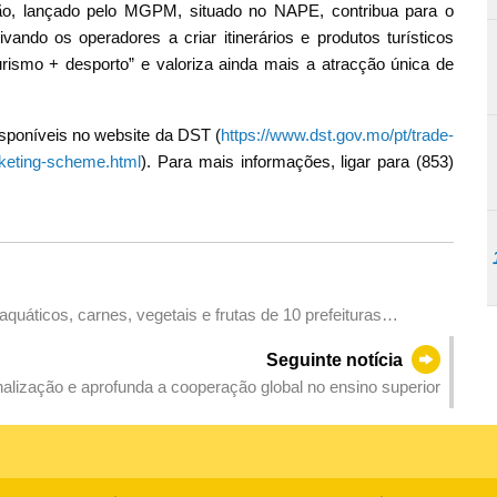
o, lançado pelo MGPM, situado no NAPE, contribua para o
vando os operadores a criar itinerários e produtos turísticos
“turismo + desporto” e valoriza ainda mais a atracção única de
sponíveis no website da DST (
https://www.dst.gov.mo/pt/trade-
cketing-scheme.html
). Para mais informações, ligar para (853)
uáticos, carnes, vegetais e frutas de 10 prefeituras
Seguinte notícia
lização e aprofunda a cooperação global no ensino superior