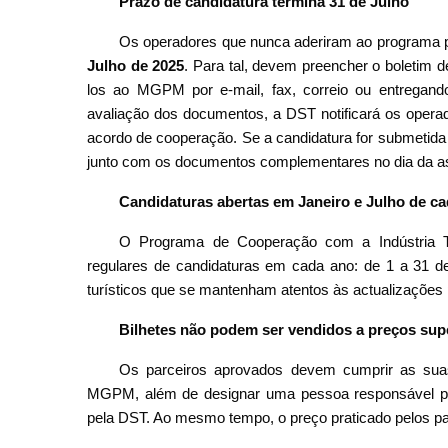
Prazo de candidatura termina 31 de Julho
Os operadores que nunca aderiram ao programa
Julho de 2025
. Para tal, devem preencher o boletim 
los ao MGPM por e-mail, fax, correio ou entregand
avaliação dos documentos, a DST notificará os operad
acordo de cooperação. Se a candidatura for submetida vi
junto com os documentos complementares no dia da as
Candidaturas abertas em Janeiro e Julho de c
O Programa de Cooperação com a Indústria Tu
regulares de candidaturas em cada ano: de 1 a 31 d
turísticos que se mantenham atentos às actualizaçõe
Bilhetes não podem ser vendidos a preços supe
Os parceiros aprovados devem cumprir as suas
MGPM, além de designar uma pessoa responsável po
pela DST. Ao mesmo tempo, o preço praticado pelos par