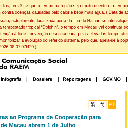
dias, prevê-se que o tempo na região seja muito quente e a temper
 contra doenças causadas pelo calor e beba mais água. ( Data de a
, actualmente, localizada perto da Ilha de Hainan se intensifique
a tempestade tropical “Dolphin”, o tempo em Macau vai continuar so
atenção à forte convecção desencadeada pelas elevadas temperatur
 monitorizar a evolução do referido sistema, pelo que, apela-se à 
 2026-08-07 07H20 )
Infografia
Dossiers
Reportagens
GOV.MO
繁
简
PT
uras ao Programa de Cooperação para
 de Macau abrem 1 de Julho