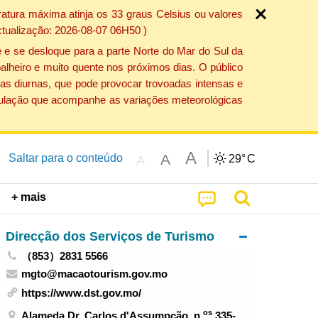
atura máxima atinja os 33 graus Celsius ou valores
ctualização: 2026-08-07 06H50 )
 e se desloque para a parte Norte do Mar do Sul da
alheiro e muito quente nos próximos dias. O público
as diurnas, que pode provocar trovoadas intensas e
população que acompanhe as variações meteorológicas
A
A
Saltar para o conteúdo
29°
C
A
+ mais
Direcção dos Serviços de Turismo
（853）2831 5566
mgto@macaotourism.gov.mo
https://www.dst.gov.mo/
os
Alameda Dr. Carlos d'Assumpção, n.
335-