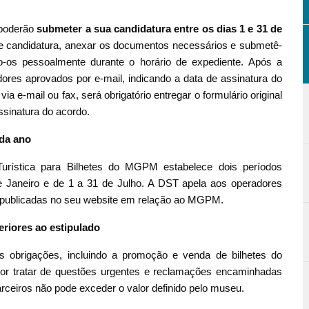
 poderão
submeter a sua candidatura entre os dias 1 e 31 de
de candidatura, anexar os documentos necessários e submetê-
o-os pessoalmente durante o horário de expediente. Após a
ores aprovados por e-mail, indicando a data de assinatura do
a e-mail ou fax, será obrigatório entregar o formulário original
sinatura do acordo.
ada ano
rística para Bilhetes do MGPM estabelece dois períodos
e Janeiro e de 1 a 31 de Julho. A DST apela aos operadores
s publicadas no seu website em relação ao MGPM.
riores ao estipulado
 obrigações, incluindo a promoção e venda de bilhetes do
r tratar de questões urgentes e reclamações encaminhadas
ceiros não pode exceder o valor definido pelo museu.