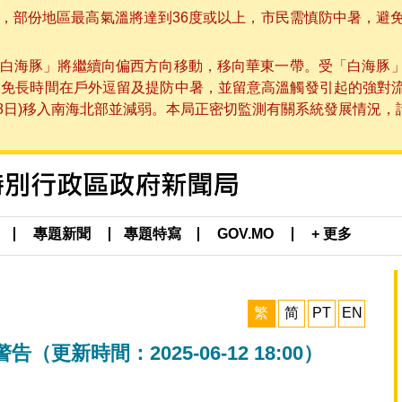
部份地區最高氣溫將達到36度或以上，市民需慎防中暑，避免在烈
白海豚」將繼續向偏西方向移動，移向華東一帶。受「白海豚
避免長時間在戶外逗留及提防中暑，並留意高溫觸發引起的強對
8日)移入南海北部並減弱。本局正密切監測有關系統發展情況，請市
專題新聞
專題特寫
GOV.MO
+ 更多
繁
简
PT
EN
新時間：2025-06-12 18:00）