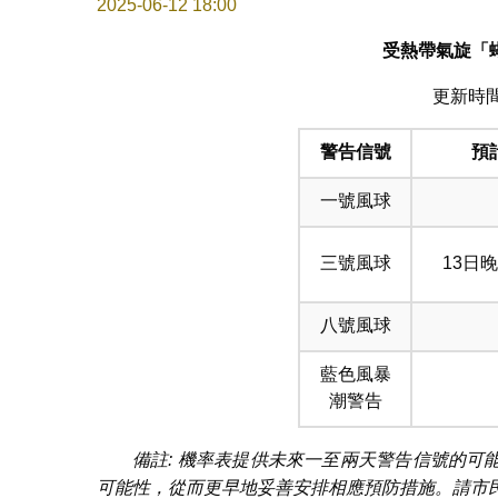
2025-06-12 18:00
受熱帶氣旋「
更新時間: 
警告信號
預
一號風球
三號風球
13日
八號風球
藍色風暴
潮警告
備註: 機率表提供未來一至兩天警告信號的
可能性，從而更早地妥善安排相應預防措施。請市