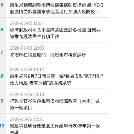
5
衛生局動態調整埃博拉病毒病防疫措施 維持對3
個疫情受影響國家或地區進行加強入境防疫措
施
2026-08-02 11:04
6
經濟財政司司長率團隊落區走訪各社團 凝聚共
識推進經濟民生各項工作
2026-08-03 22:03
7
岑浩輝在福建廈門、龍岩兩市考察調研
2026-08-06 10:17
8
衛生局於8月7日開展新一輪“長者安裝假牙計劃”
致力構建“老有所醫”的服務系統
2026-08-06 20:13
9
行政長官岑浩輝視察澳琴國際教育（大學）城
第一期項目
2026-08-06 22:21
10
籌建科技研發產業園工作組舉行2026年第一次
會議