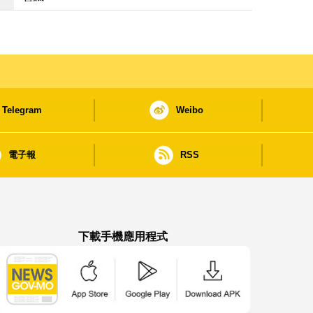
Telegram
Weibo
電子報
RSS
下載手機應用程式
澳門政府新聞 APP - App Store 下載
澳門政府新聞 APP - Google Pla
澳門政府新聞 APP -