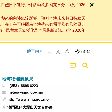
日下進行戶外活動及多補充水分。 (於 2026
」帶來的內陸氣流影響，預料本澳未來數日持續天
流，在下午至晚間為本澳帶來強雷雨及強烈陣風。
民留意天氣變化及本局最新資訊。(於 2026年
A
A
跳至內容
28°
C
A
地球物理氣象局
（853）8898 6223
meteo@smg.gov.mo
http://www.smg.gov.mo
澳門氹仔大潭山天文台斜路