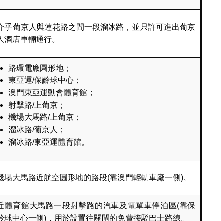
介乎葡京人與蓮花路之間一段溜冰路，並只許可進出葡京
人酒店車輛通行。
路環電廠圓形地；
東亞運/保齡球中心；
澳門東亞運動會體育館；
射擊路/上葡京；
機場大馬路/上葡京；
溜冰路/葡京人；
溜冰路/東亞運體育館。
機場大馬路近航空圓形地的路段(靠澳門輕軌車廠一側)。
近體育館大馬路一段射擊路的汽車及電單車停泊區(靠保
齡球中心一側)，用於設置往關閘的免費接駁巴士路線。