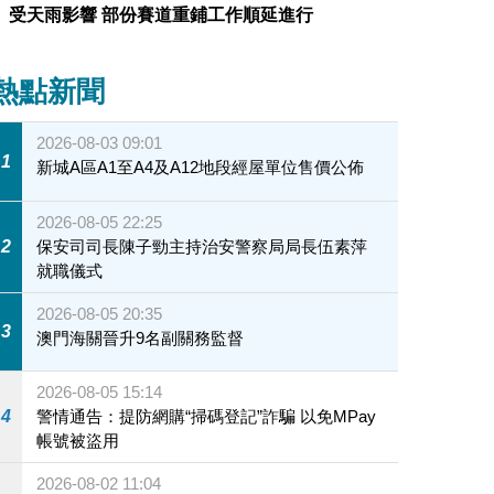
受天雨影響 部份賽道重鋪工作順延進行
熱點新聞
2026-08-03 09:01
1
新城A區A1至A4及A12地段經屋單位售價公佈
2026-08-05 22:25
2
保安司司長陳子勁主持治安警察局局長伍素萍
就職儀式
2026-08-05 20:35
3
澳門海關晉升9名副關務監督
2026-08-05 15:14
4
警情通告：提防網購“掃碼登記”詐騙 以免MPay
帳號被盜用
2026-08-02 11:04