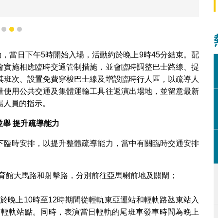
1
2
3
動，當日下午5時開始入場，活動約於晚上9時45分結束。配
會實施相應臨時交通管制措施，並會臨時調整巴士路線、提
其班次、設置免費穿梭巴士線及增設臨時行人區，以疏導人
量使用公共交通及集體運輸工具往返演出場地，並留意最新
場人員的指示。
並舉
提升疏導能力
下臨時安排，以提升整體疏導能力，當中有關臨時交通安排
育館大馬路和射擊路，分別前往亞馬喇前地及關閘；
於晚上10時至12時期間從輕軌東亞運站和輕軌路氹東站入
何輕軌站點。同時，表演當日輕軌的尾班車發車時間為晚上