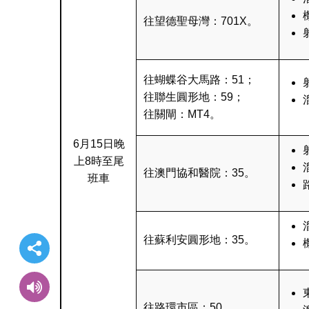
往望德聖母灣：701X。
往蝴蝶谷大馬路：51；
往聯生圓形地：59；
往關閘：MT4。
6月15日晚
上8時至尾
往澳門協和醫院：35。
班車
往蘇利安圓形地：35。
往路環市區：50。