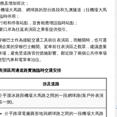
服務及增加班次；
、機場大馬路、網球路的部分路段和九澳隧道（往機場大馬
臨時停用；
行程和停靠站點，並會相應增設臨時站點；
要口岸為往返表演區之乘客提供指引。
穿梭巴士作為接駁交通工具前往表演區，而離開時，也可選
關企業的穿梭巴士離開。駕車前往表演區之觀眾，建議盡量
車場，避免受道路管控措施影響。鄰近除了兩個公共停車場
輕型汽車和電單車泊位。
表演區周邊道路實施臨時交通安排
涉及道路
介乎溜冰路與機場大馬路之間的一段網球路(靠戶外表演
區一側)。
介乎路環電廠圓形地與網球路之間的一段機場大馬路