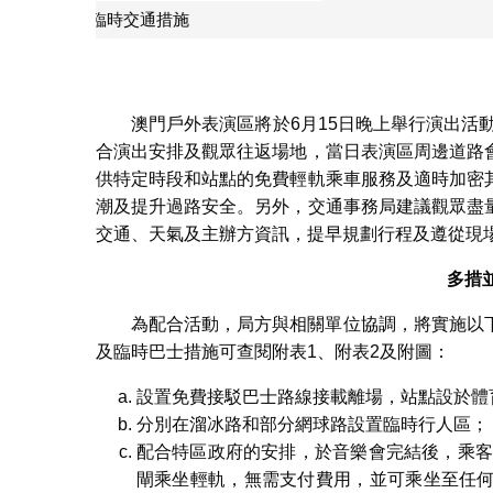
澳門戶外表演區將於6月15日晚上舉行演出活
合演出安排及觀眾往返場地，當日表演區周邊道路
供特定時段和站點的免費輕軌乘車服務及適時加密
潮及提升過路安全。另外，交通事務局建議觀眾盡
交通、天氣及主辦方資訊，提早規劃行程及遵從現
多措
為配合活動，局方與相關單位協調，將實施以
及臨時巴士措施可查閱附表1、附表2及附圖：
設置免費接駁巴士路線接載離場，站點設於體
分別在溜冰路和部分網球路設置臨時行人區；
配合特區政府的安排，於音樂會完結後，乘客
閘乘坐輕軌，無需支付費用，並可乘坐至任