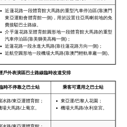
近蓮花路一段體育館大馬路的重型汽車停泊區(靠澳門
東亞運動會體育館一側)，用於設置往亞馬喇前地的免
費接駁巴士路線。
介乎蓮花路至體育館圓形地一段體育館大馬路的重型
汽車停泊區(靠美獅美高梅一側)；
近蓮花路一段永進大馬路(靠往蓮花路方向一側)；
近航空圓形地一段機場大馬路(靠澳門輕軌車廠一側)。
經戶外表演區巴士路線臨時改道安排
臨時不停靠之巴士站
乘客可選用之巴士站
溜冰路/東亞運體育館；
東亞運/巴黎人花園；
機場大馬路/上葡京。
機場大馬路/永利皇宮。
溜冰路/東亞運體育館；