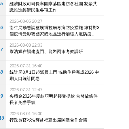
5
經濟財政司司長率團隊落區走訪各社團 凝聚共
識推進經濟民生各項工作
2026-08-05 20:27
6
衛生局動態調整埃博拉病毒病防疫措施 維持對3
個疫情受影響國家或地區進行加強入境防疫措
施
2026-08-03 22:03
7
岑浩輝在福建廈門、龍岩兩市考察調研
2026-07-31 16:40
8
統計局8月1日起派員上門 協助住戶完成2026 中
期人口統計問卷
2026-07-31 12:47
9
央積金2026年度款項明起接受提款 合發放條件
長者免辦手續
2026-08-01 16:00
10
行政長官岑浩輝赴福建出席閩澳合作會議