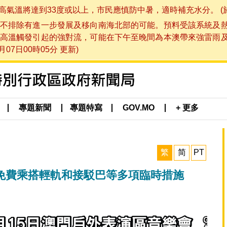
將達到33度或以上，市民應慎防中暑，適時補充水分。 (於 202
不排除有進一步發展及移向南海北部的可能。預料受該系統及
高溫觸發引起的強對流，可能在下午至晚間為本澳帶來強雷雨
07日00時05分 更新)
專題新聞
專題特寫
GOV.MO
+ 更多
繁
简
PT
施免費乘搭輕軌和接駁巴等多項臨時措施