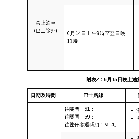
禁止泊車
(巴士除外)
6月14日上午9時至翌日晚上
11時
附表
2
：
6
月
15
日晚上途
日期及時間
巴士路線
往關閘：51；
往關閘：59；
往氹仔客運碼頭：MT4。