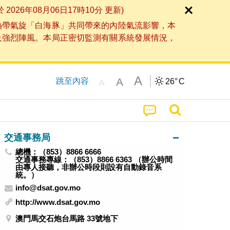
6年08月06日17時10分 更新)
熱帶氣旋「白海豚」共同帶來的內陸氣流影響，本
及強烈陣風。本局正密切監測有關系統發展情況，
A
A
跳至內容
26°
C
A
交通事務局
總機：（853）8866 6666
交通事務專線：（853）8866 6363 （辦公時間
由專人接聽，非辦公時段則設有自動錄音系
統。）
info@dsat.gov.mo
http://www.dsat.gov.mo
澳門馬交石炮台馬路 33號地下