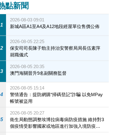
熱點新聞
2026-08-03 09:01
1
新城A區A1至A4及A12地段經屋單位售價公佈
2026-08-05 22:25
2
保安司司長陳子勁主持治安警察局局長伍素萍
就職儀式
2026-08-05 20:35
3
澳門海關晉升9名副關務監督
2026-08-05 15:14
4
警情通告：提防網購“掃碼登記”詐騙 以免MPay
帳號被盜用
2026-08-05 20:27
5
衛生局動態調整埃博拉病毒病防疫措施 維持對3
個疫情受影響國家或地區進行加強入境防疫措
施