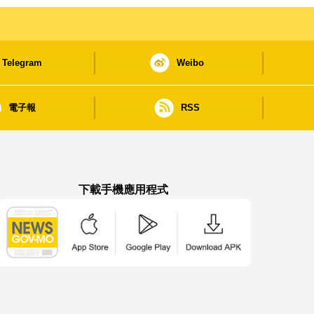
Telegram
Weibo
電子報
RSS
下載手機應用程式
澳門政府新聞 APP - App Store 下載
澳門政府新聞 APP - Google Pla
澳門政府新聞 APP -