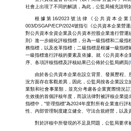
社會上出現了不同的解讀，為此，公監局補充說明
根據第16/2023號法律《公共資本企
003/DSGAP/ECP/2024號指引《公共資本
對公共資本全資企業及公共資本控股企業進行營運
則》進一步細化評核指標，分為一級指標和二級指
務指標，以及改革指標；二級指標是根據一級指標
一級指標進行評核的要素及依據。就《公共資本企
序、各項評核指標及評核結果已公佈於公監局網頁(
由於各公共資本企業在設立背景、發展歷程、
況方面存在客觀差異，因此，公監局按各企業設立
業類和社會事業類，並充分考慮各企業實際情況訂
生效後的首個評核年度，而該法律對被評核企業提
指標中，“管理指標”為2024年度對所有企業進
性、內部管理制度建立健全、守法合規經營，以及
對於評核中所發現的不足及問題，公監局要求