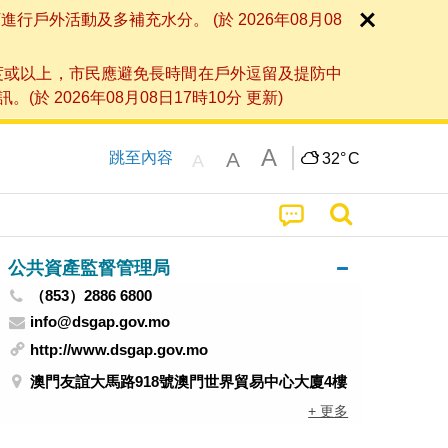
外活動及多補充水分。 (於 2026年08月08
度或以上，市民應避免長時間在戶外逗留及提防中
026年08月08日17時10分 更新)
A
A
跳至內容
32°
C
A
公共資產監督管理局
（853）2886 6800
info@dsgap.gov.mo
http://www.dsgap.gov.mo
澳門友誼大馬路918號澳門世界貿易中心大廈4樓
+ 更多