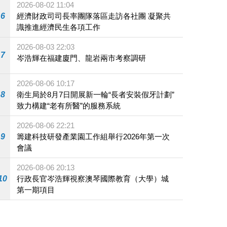
2026-08-02 11:04
6
經濟財政司司長率團隊落區走訪各社團 凝聚共
識推進經濟民生各項工作
2026-08-03 22:03
7
岑浩輝在福建廈門、龍岩兩市考察調研
2026-08-06 10:17
8
衛生局於8月7日開展新一輪“長者安裝假牙計劃”
致力構建“老有所醫”的服務系統
2026-08-06 22:21
9
籌建科技研發產業園工作組舉行2026年第一次
會議
2026-08-06 20:13
10
行政長官岑浩輝視察澳琴國際教育（大學）城
第一期項目