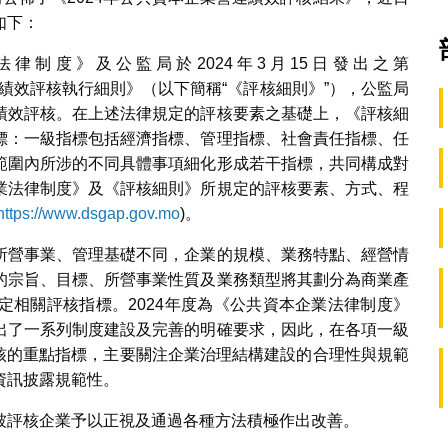
如下：
業法律制度》及公監局於2024年3月15日發出之第
企業營運績效評核執行細則》（以下簡稱“《評核細則》”），公監局
績效評核。在上述法律規定的評核要素之基礎上，《評核細
標：一級指標包括經濟指標、管理指標、社會責任指標、任
範圍內所涉的不同具體事項細化形成若干指標，共同構成對
業法律制度》及《評核細則》所規定的評核要素、方式、程
https://www.dsgap.gov.mo
)。
所營事業、管理基礎不同，企業的規模、業務特點、經營情
的宗旨、目標、所營事業性質及業務類型將其劃分為商業產
定相關評核指標。2024年度為《公共資本企業法律制度》
出了一系列制度建設及完善的明確要求，因此，在各項一級
行評核的重點指標，主要關注企業治理結構建設的合理性與規範
資訊披露規範性。
被評核企業予以正視及通過各種方法積極作出改善。