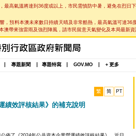
高氣溫將達到36度或以上，市民需慎防中暑，避免在烈日下進行戶
響，預料本澳未來數日持續天晴及非常酷熱，最高氣溫可達36
帶來強雷雨及強烈陣風，請市民留意天氣變化及本局最新資訊。(於 2
專題新聞
專題特寫
GOV.MO
+ 更多
繁
简
PT
營運績效評核結果》的補充說明
前公佈了《2024年公共資本企業營運績效評核結果》，近日