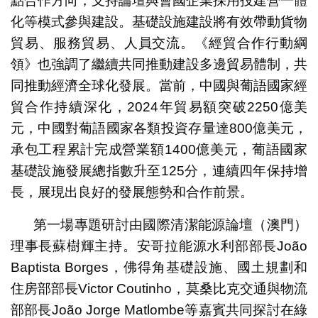
點合作方向，支持論壇與會國企業採用投建營一體
化等模式參與建設。基礎設施建設將有效帶動貨物
貿易、服務貿易、人員交流。《經貿合作行動綱
領》也強調了繼續共同推動建設多邊貿易體制，共
同推動經濟全球化發展。當前，中國與葡語國家經
貿合作持續深化，2024年貿易額突破2250億美
元，中國對葡語國家各類投資存量達800億美元，
承包工程累計完成營業額1400億美元，葡語國家
基礎設施發展總指數升至125分，連續四年保持增
長，展現出良好的發展態勢和合作前景。
第一場專題研討由國際清潔能源論壇（澳門）
理事長蘇樹輝主持。安哥拉能源水利部部長João
Baptista Borges，佛得角基礎設施、國土規劃和
住房部部長Victor Coutinho，莫桑比克交通與物流
部部長João Jorge Matlombe等嘉賓共同探討在綠