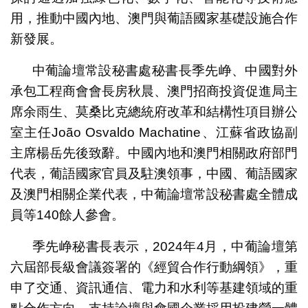
用，推動中國內地、澳門與葡語國家基礎設施合作
新發展。
中葡論壇常設秘書處秘書長季先峥、中國對外
承包工程商會會長房秋晨、澳門招商投資促進局主
席余雨生、莫桑比克總統府改革和結構性項目辦公
室主任João Osvaldo Machatine、江蘇省政協副
主席楊岳先後致辭。中國內地和澳門相關政府部門
代表，葡語國家官員及駐澳領事，中國、葡語國家
及澳門相關企業代表，中葡論壇常設秘書處全體成
員等140餘人參會。
季先峥秘書長表示，2024年4月，中葡論壇第
六屆部長級會議簽署的《經貿合作行動綱領》，重
申了交通、資訊通信、電力和水利等基建領域的重