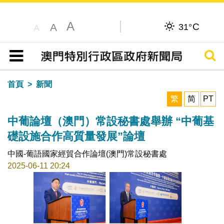
A
C
A
31°
A
搜尋
目錄
首頁
新聞
繁
简
PT
中葡論壇（澳門）常設秘書處舉辦 “中葡基
礎設施合作高質量發展”論壇
中國-葡語國家經貿合作論壇(澳門)常設秘書處
2025-06-11 20:24