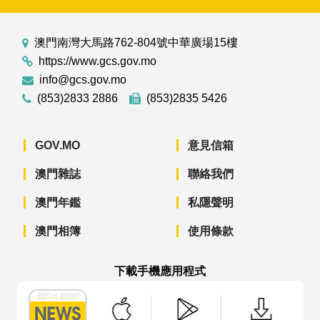
澳門南灣大馬路762-804號中華廣場15樓
https://www.gcs.gov.mo
info@gcs.gov.mo
(853)2833 2886
(853)2835 5426
GOV.MO
意見信箱
澳門雜誌
聯絡我們
澳門年鑑
私隱聲明
澳門相簿
使用條款
下載手機應用程式
澳門政府新聞 APP - App Store 下載
澳門政府新聞 APP - Googl
澳門政府新聞 