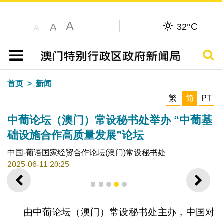
A
C
A
32°
A
搜寻
目录
首页
新闻
繁
简
PT
中葡论坛（澳门）常设秘书处举办 “中葡基
础设施合作高质量发展”论坛
中国-葡语国家经贸合作论坛(澳门)常设秘书处
2025-06-11 20:25
上一则
下一
1
2
3
4
5
由中葡论坛（澳门）常设秘书处主办，中国对