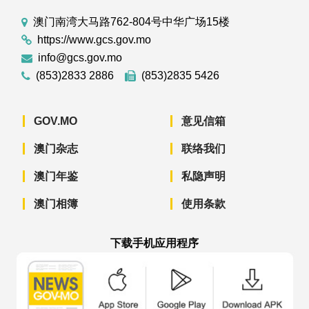
澳门南湾大马路762-804号中华广场15楼
https://www.gcs.gov.mo
info@gcs.gov.mo
(853)2833 2886
(853)2835 5426
GOV.MO
意见信箱
澳门杂志
联络我们
澳门年鉴
私隐声明
澳门相簿
使用条款
下载手机应用程序
澳门政府新闻 APP - App Store 下载
澳门政府新闻 APP - Googl
澳门政府新闻 