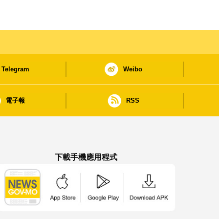
Telegram
Weibo
電子報
RSS
下載手機應用程式
澳門政府新聞 APP - App Store 下載
澳門政府新聞 APP - Google Pla
澳門政府新聞 APP -