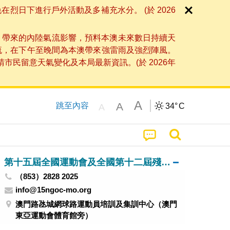
日下進行戶外活動及多補充水分。 (於 2026
」帶來的內陸氣流影響，預料本澳未來數日持續天
流，在下午至晚間為本澳帶來強雷雨及強烈陣風。
民留意天氣變化及本局最新資訊。(於 2026年
A
A
跳至內容
34°
C
A
第十五屆全國運動會及全國第十二屆殘疾人運動會暨第九屆特殊奧林匹克運動會澳門賽區籌備辦公室
（853）2828 2025
info@15ngoc-mo.org
澳門路氹城網球路運動員培訓及集訓中心（澳門
東亞運動會體育館旁）