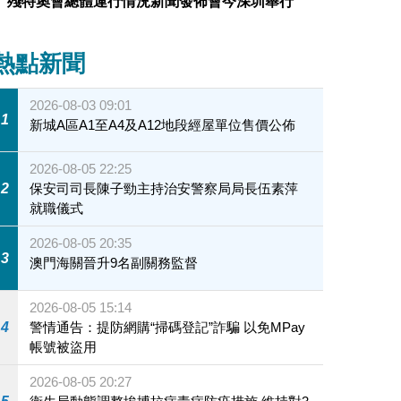
殘特奧會總體運行情況新聞發佈會今深圳舉行
情
熱點新聞
2026-08-03 09:01
1
新城A區A1至A4及A12地段經屋單位售價公佈
2026-08-05 22:25
2
保安司司長陳子勁主持治安警察局局長伍素萍
就職儀式
2026-08-05 20:35
3
澳門海關晉升9名副關務監督
2026-08-05 15:14
4
警情通告：提防網購“掃碼登記”詐騙 以免MPay
帳號被盜用
2026-08-05 20:27