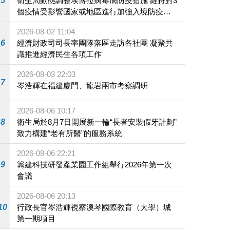
5
衛生局動態調整埃博拉病毒病防疫措施 維持對3
個疫情受影響國家或地區進行加強入境防疫措
施
2026-08-02 11:04
6
經濟財政司司長率團隊落區走訪各社團 凝聚共
識推進經濟民生各項工作
2026-08-03 22:03
7
岑浩輝在福建廈門、龍岩兩市考察調研
2026-08-06 10:17
8
衛生局於8月7日開展新一輪“長者安裝假牙計劃”
致力構建“老有所醫”的服務系統
2026-08-06 22:21
9
籌建科技研發產業園工作組舉行2026年第一次
會議
2026-08-06 20:13
10
行政長官岑浩輝視察澳琴國際教育（大學）城
第一期項目