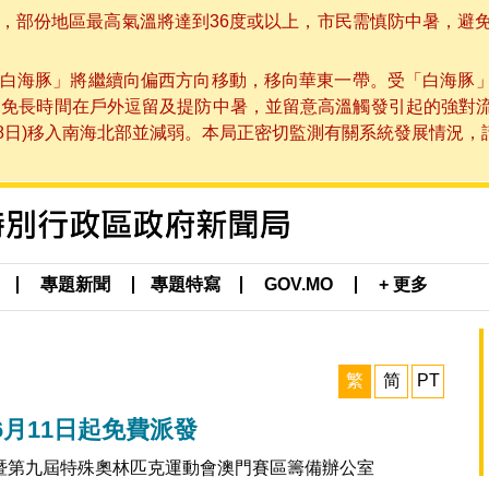
部份地區最高氣溫將達到36度或以上，市民需慎防中暑，避免在烈
白海豚」將繼續向偏西方向移動，移向華東一帶。受「白海豚
避免長時間在戶外逗留及提防中暑，並留意高溫觸發引起的強對
8日)移入南海北部並減弱。本局正密切監測有關系統發展情況，請市
專題新聞
專題特寫
GOV.MO
+ 更多
繁
简
PT
月11日起免費派發
暨第九屆特殊奧林匹克運動會澳門賽區籌備辦公室