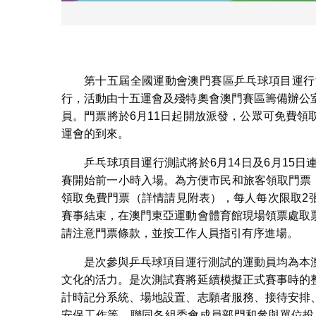
賽程
第十五屆全國運動會澳門賽區乒乓球項目運行測
行，活動由十五運會及殘特奧會澳門賽區籌備辦公
員。門票將於6月11日起開放派發，公眾可免費
運會的到來。
乒乓球項目運行測試將於6月14日及6月15
賽開始前一小時入場。為方便市民和旅客領取門票，
領取免費門票（詳情請見附表），每人每次限取2張
賽事結束，在澳門東亞運動會體育館現場領票處取
請注意門票條款，並按工作人員指引有序進場。
是次參與乒乓球項目運行測試的運動員均為本
文化的活力。是次測試賽將延續模擬正式賽事時的
計時記分系統、場地設置、志願者服務、接待安排
安保工作等，聯同各組委會成員部門和參與單位投