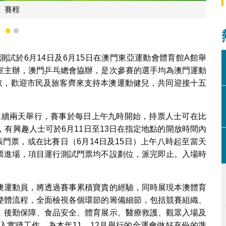
門票派發詳
1
2
試於6月14日及6月15日在澳門東亞運動會體育館A館舉
室主辦，澳門乒乓總會協辦，是次參賽的選手均為澳門運動
領取，歡迎市民及旅客齊來支持本澳運動健兒，共同迎接十五
日連續兩天舉行，賽事於每日上午九時開始，持票人士可在比
有興趣人士可於6月11日至13日在指定地點的開放時間內
門票，或在比賽日（6月14日及15日）上午八時起至當天
票進場，項目運行測試門票均不設劃位，派完即止。入場時
澳運動員，將透過賽事累積寶貴的經驗，同時展現本澳體育
整體流程，全面檢視各個環節的籌備細節，包括競賽組織、
、後勤保障、食品安全、體育展示、醫療救護、觀眾入場及
入實踐工作，為本年11、12月舉行的全運會做好充份的準