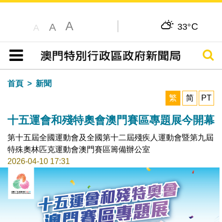
A
C
A
33°
A
搜尋
目錄
首頁
新聞
繁
简
PT
十五運會和殘特奧會澳門賽區專題展今開幕
第十五屆全國運動會及全國第十二屆殘疾人運動會暨第九屆
特殊奧林匹克運動會澳門賽區籌備辦公室
2026-04-10 17:31