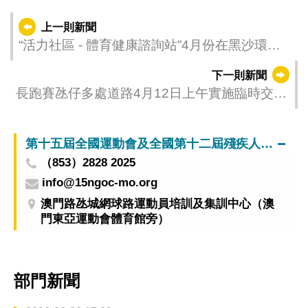
上一則新聞
“活力社區 - 體育健康諮詢站”4月份在黑沙環公
園及望廈山市政公園舉行，設有健康資訊推廣
下一則新聞
長跑賽氹仔多處道路4月12日上午實施臨時交通
安排
第十五屆全國運動會及全國第十二屆殘疾人運動會暨第九屆特殊奧林匹克運動會澳門賽區籌備辦公室
（853）2828 2025
info@15ngoc-mo.org
澳門路氹城網球路運動員培訓及集訓中心（澳
門東亞運動會體育館旁）
部門新聞