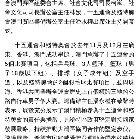
會澳門賽區組委會主席、社會文化司司長柯嵐、社
會文化司司長辦公室主任林媛，十五運會及殘特奧
會澳門賽區籌備辦公室主任潘永權出席並主持開幕
式。
十五運會和殘特奧會於去年11月及12月在廣
東、香港、澳門成功舉辦，澳門承辦了十五運會的
5個比賽項目，包括乒乓球、3人籃球、籃球（男
子18歲以下組）、排球（女子成年組）及空手
道，以及殘特奧會的2個羽毛球比賽項目，並與珠
海、香港共同舉辦全運會歷史上首個橫跨三地的公
路自行車男子個人賽。籌備辦主任潘永權在致辭時
表示，展覽充分展示了澳門積極參與十五運會和殘
特奧會的責任與擔當，見證特區政府堅定對接國家
發展戰略、持續推動大灣區協同合作的堅定步伐。
透過展覽，希望市民能感受體育運動所帶來的積極