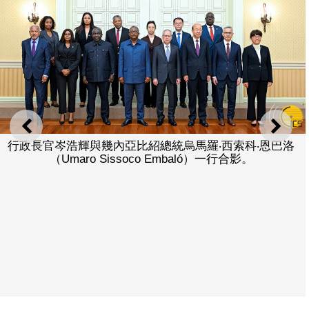
上一則
下一
行政長官岑浩輝與幾內亞比紹總統烏馬羅‧西索科‧恩巴洛
（Umaro Sissoco Embaló）一行合影。