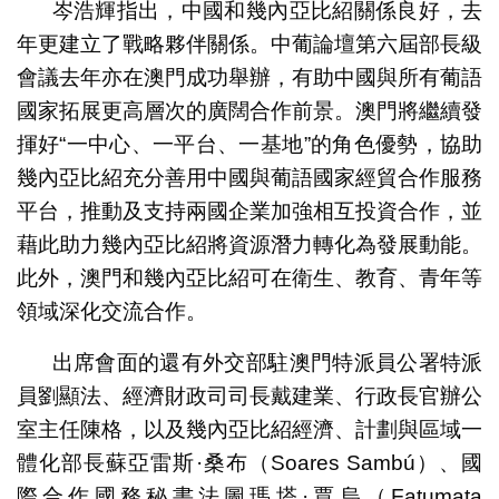
岑浩輝指出，中國和幾內亞比紹關係良好，去
年更建立了戰略夥伴關係。中葡論壇第六屆部長級
會議去年亦在澳門成功舉辦，有助中國與所有葡語
國家拓展更高層次的廣闊合作前景。澳門將繼續發
揮好“一中心、一平台、一基地”的角色優勢，協助
幾內亞比紹充分善用中國與葡語國家經貿合作服務
平台，推動及支持兩國企業加強相互投資合作，並
藉此助力幾內亞比紹將資源潛力轉化為發展動能。
此外，澳門和幾內亞比紹可在衛生、教育、青年等
領域深化交流合作。
出席會面的還有外交部駐澳門特派員公署特派
員劉顯法、經濟財政司司長戴建業、行政長官辦公
室主任陳格，以及幾內亞比紹經濟、計劃與區域一
體化部長蘇亞雷斯·桑布（Soares Sambú）、國
際合作國務秘書法圖瑪塔·賈烏（Fatumata