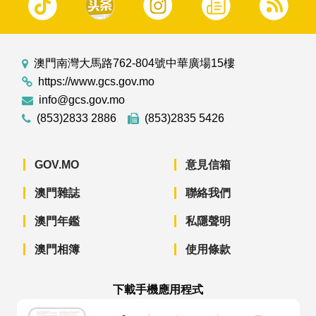
澳門南灣大馬路762-804號中華廣場15樓
https://www.gcs.gov.mo
info@gcs.gov.mo
(853)2833 2886
(853)2835 5426
GOV.MO
意見信箱
澳門雜誌
聯絡我們
澳門年鑑
私隱聲明
澳門相簿
使用條款
下載手機應用程式
澳門政府新聞 APP - App Store 下載
澳門政府新聞 APP - Googl
澳門政府新聞 