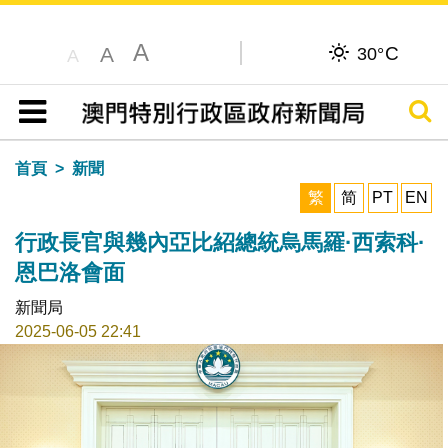
A
C
A
30°
A
搜尋
目錄
首頁
新聞
繁
简
PT
EN
行政長官與幾內亞比紹總統烏馬羅·西索科·
恩巴洛會面
新聞局
2025-06-05 22:41