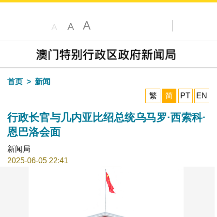
A
A
A
搜寻
目录
首页
新闻
繁
简
PT
EN
行政长官与几内亚比绍总统乌马罗·西索科·
恩巴洛会面
新闻局
2025-06-05 22:41