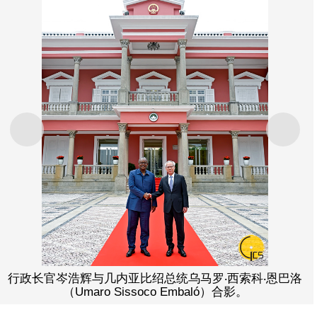
上一则
下一
行政长官岑浩辉与几内亚比绍总统乌马罗‧西索科‧恩巴洛
（Umaro Sissoco Embaló）合影。