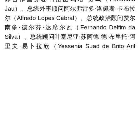
Jau）、总统外事顾问阿尔弗雷多·洛佩斯·卡布拉
尔（Alfredo Lopes Cabral）、总统政治顾问费尔
南多·德尔芬·达席尔瓦（Fernando Delfim da
Silva）、总统顾问叶塞尼亚·苏阿德·德·布里托·阿
里夫·易卜拉欣（Yessenia Suad de Brito Arif
Ibrahim）、总统办公室顾问恩迪拉·永欣特·塔瓦雷
斯（N'Dira Yonhinte Tavares），以及中葡论坛
（澳门）常设秘书处几内亚比绍派驻代表夏德
（Abdú Jaquité）等。
上一则新闻
澳门ICCA国际会议排名升31位 与北京、卡塔
尔并列第76位
下一则新闻