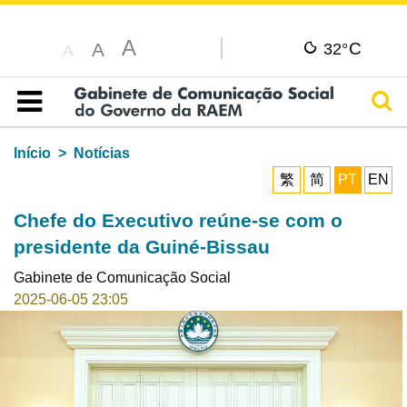
A
C
A
32°
A
Pesq
Índice
Início
Notícias
繁
简
PT
EN
Chefe do Executivo reúne-se com o
presidente da Guiné-Bissau
Gabinete de Comunicação Social
2025-06-05 23:05