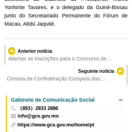
Yonhinte Tavares, e o delegado da Guiné-Bissau
junto do Secretariado Permanente do Fórum de
Macau, Abdú Jaquité.
Anterior notícia
Abertas as inscrições para o Concurso de
Desafio Técnico de Instalações Electrónicas e
Seguinte notícia
Eléctricas para Jovens Futuros Engenheiros
Cimeira da Confederação Europeia das
Associações de Agências de Viagens e
Operadores Turísticos 2025 em Macau decorreu
Gabinete de Comunicação Social
com sucesso
（853）2833 2886
info@gcs.gov.mo
https://www.gcs.gov.mo/home/pt