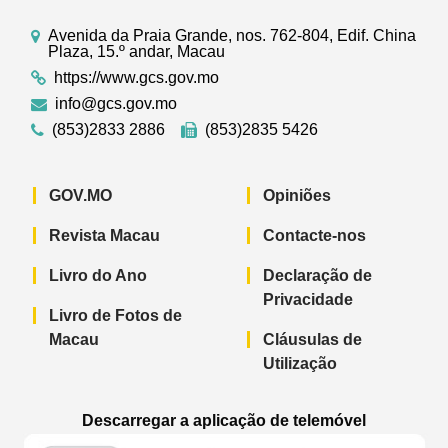
Avenida da Praia Grande, nos. 762-804, Edif. China
Plaza, 15.º andar, Macau
https://www.gcs.gov.mo
info@gcs.gov.mo
(853)2833 2886
(853)2835 5426
GOV.MO
Opiniões
Revista Macau
Contacte-nos
Livro do Ano
Declaração de
Privacidade
Livro de Fotos de
Macau
Cláusulas de
Utilização
Descarregar a aplicação de telemóvel
Aplicação de telemóvel “Notícias do G
Aplicação de telemóvel “
Aplicação 