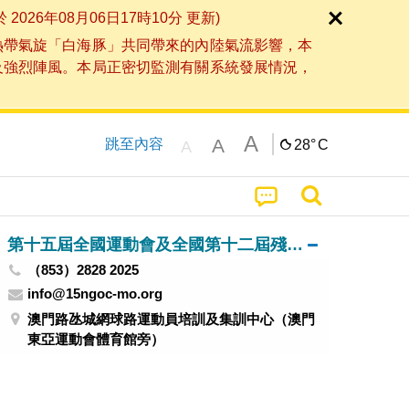
6年08月06日17時10分 更新)
熱帶氣旋「白海豚」共同帶來的內陸氣流影響，本
及強烈陣風。本局正密切監測有關系統發展情況，
A
A
跳至內容
28°
C
A
第十五屆全國運動會及全國第十二屆殘疾人運動會暨第九屆特殊奧林匹克運動會澳門賽區籌備辦公室
（853）2828 2025
info@15ngoc-mo.org
澳門路氹城網球路運動員培訓及集訓中心（澳門
東亞運動會體育館旁）