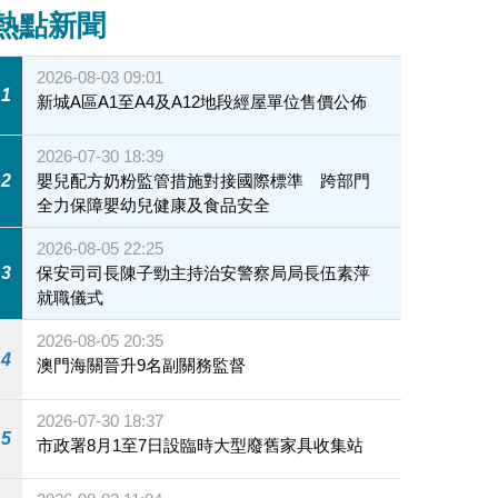
熱點新聞
2026-08-03 09:01
1
新城A區A1至A4及A12地段經屋單位售價公佈
2026-07-30 18:39
2
嬰兒配方奶粉監管措施對接國際標準 跨部門
全力保障嬰幼兒健康及食品安全
2026-08-05 22:25
3
保安司司長陳子勁主持治安警察局局長伍素萍
就職儀式
2026-08-05 20:35
4
澳門海關晉升9名副關務監督
2026-07-30 18:37
5
市政署8月1至7日設臨時大型廢舊家具收集站