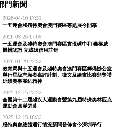
部門新聞
2026-04-10 17:31
十五運會和殘特奧會澳門賽區專題展今開幕
2026-03-26 17:08
十五運會及殘特奧會澳門賽區實現碳中和 獲權威
機構認證 完成碳信用註銷
2026-01-29 22:32
教青局與十五運會及殘特奧會澳門賽區籌備辦公室
舉行星級志願者嘉許計劃、徵文及繪畫比賽頒獎禮
延續賽事團結精神
2025-12-15 23:22
全國第十二屆殘疾人運動會暨第九屆特殊奧林匹克
運動會圓滿閉幕
2025-12-15 18:33
殘特奧會總體運行情況新聞發佈會今深圳舉行