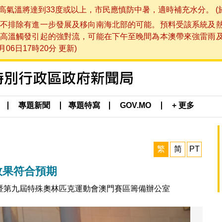
將達到33度或以上，市民應慎防中暑，適時補充水分。 (於 202
不排除有進一步發展及移向南海北部的可能。預料受該系統及
高溫觸發引起的強對流，可能在下午至晚間為本澳帶來強雷雨
06日17時20分 更新)
專題新聞
專題特寫
GOV.MO
+ 更多
繁
简
PT
效果符合預期
暨第九屆特殊奧林匹克運動會澳門賽區籌備辦公室