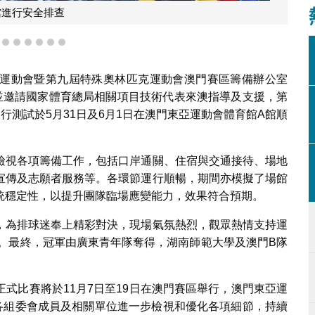
館進行安全排查
3
4
5
6
7
8
9
運動會暨第九屆特殊奧林匹克運動會澳門賽區籌備辦公室
，並邀請國家體育總局相關項目技術代表來澳指導及支援，第
行測試於5月31日及6月1日在澳門東亞運動會體育館A館順
檢視各項籌備工作，包括口岸通關、住宿與交通接待、場地
宣傳及志願者服務等。各環節運行順暢，期間亦模擬了場館
統穩定性，以提升團隊臨場應變能力，效果符合預期。
，為排球迷奉上精彩對決，現場氣氛熱烈，觀眾熱情支持運
熱。最終，冠軍由廣東青年隊奪得，湖南師範大學及澳門B隊
式比賽將於11月7日至19日在澳門賽區舉行，澳門東亞運
各組委會成員及相關單位進一步檢視和優化各項細節，持續