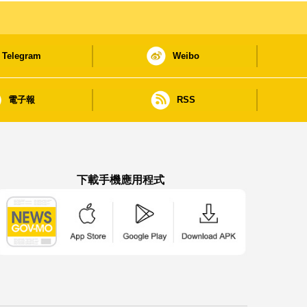
Telegram
Weibo
電子報
RSS
下載手機應用程式
澳門政府新聞 APP - App Store 下載
澳門政府新聞 APP - Google Pla
澳門政府新聞 APP -