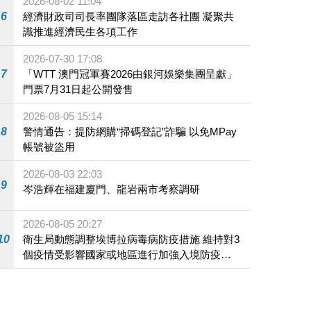
2026-08-02 11:04
6
經濟財政司司長率團隊落區走訪各社團 凝聚共
識推進經濟民生各項工作
2026-07-30 17:08
7
「WTT 澳門冠軍賽2026由銀河娛樂集團呈獻」
門票7月31日起公開發售
2026-08-05 15:14
8
警情通告：提防網購“掃碼登記”詐騙 以免MPay
帳號被盜用
2026-08-03 22:03
9
岑浩輝在福建廈門、龍岩兩市考察調研
2026-08-05 20:27
10
衛生局動態調整埃博拉病毒病防疫措施 維持對3
個疫情受影響國家或地區進行加強入境防疫措
施