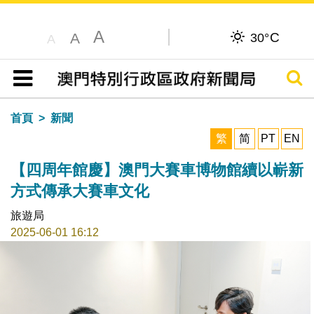
A
C
A
30°
A
搜尋
目錄
首頁
新聞
繁
简
PT
EN
【四周年館慶】澳門大賽車博物館續以嶄新
方式傳承大賽車文化
旅遊局
2025-06-01 16:12