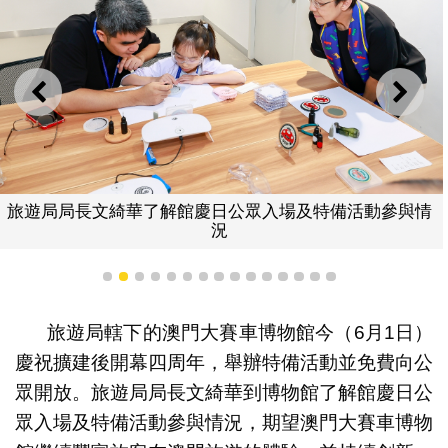
上一則
下一
旅遊局局長文綺華了解館慶日公眾入場及特備活動參與情
況
1
2
3
4
5
6
7
8
9
10
11
12
13
14
15
旅遊局轄下的澳門大賽車博物館今（6月1日）
慶祝擴建後開幕四周年，舉辦特備活動並免費向公
眾開放。旅遊局局長文綺華到博物館了解館慶日公
眾入場及特備活動參與情況，期望澳門大賽車博物