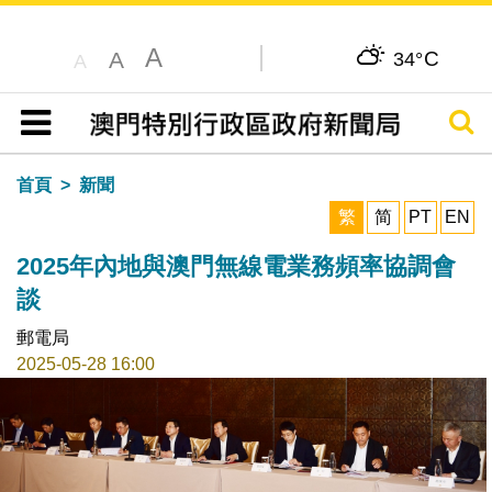
A
C
A
34°
A
搜尋
目錄
首頁
新聞
繁
简
PT
EN
2025年內地與澳門無線電業務頻率協調會
談
郵電局
2025-05-28 16:00