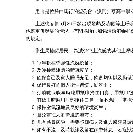
患者是位於白馬行的聖公會（澳門）蔡高中學K2
上述患者於5月26日起出現發熱及咳嗽等上
他嚴重併發症的情況。有關場所已加強清潔消毒和
的規定。
衛生局提醒居民，為減少患上流感或其他上呼
每年接種季節性流感疫苗；
及時接種建議的新冠疫苗；
確保自己及家人睡眠充足，飲食均衡以及勤做
保持良好的個人衛生習慣，勤洗手；
打噴嚏或咳嗽時應用紙巾掩住口鼻，用紙巾
有紙巾時應用肘部掩住口鼻，而不應用手掌掩
保持空氣流通及良好的環境衛生；
避免前往人多擠迫的地方；
凡有感冒病徵、需要照顧病人及進入醫院及診
如有不適，及時就診及留在家中休息，若症狀