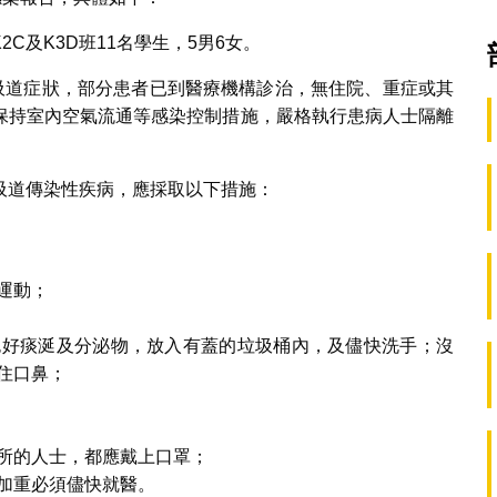
C及K3D班11名學生，5男6女。
呼吸道症狀，部分患者已到醫療機構診治，無住院、重症或其
保持室內空氣流通等感染控制措施，嚴格執行患病人士隔離
吸道傳染性疾病，應採取以下措施：
運動；
包好痰涎及分泌物，放入有蓋的垃圾桶內，及儘快洗手；沒
住口鼻；
所的人士，都應戴上口罩；
加重必須儘快就醫。