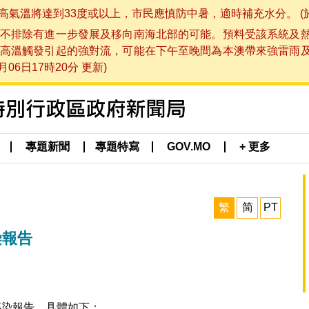
將達到33度或以上，市民應慎防中暑，適時補充水分。 (於 202
不排除有進一步發展及移向南海北部的可能。預料受該系統及
高溫觸發引起的強對流，可能在下午至晚間為本澳帶來強雷雨
06日17時20分 更新)
專題新聞
專題特寫
GOV.MO
+ 更多
繁
简
PT
染報告
感染報告，具體如下：