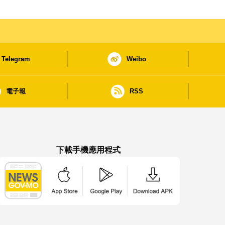
Telegram
Weibo
電子報
RSS
下載手機應用程式
澳門政府新聞 APP - App Store 下載
澳門政府新聞 APP - Google Pla
澳門政府新聞 APP -