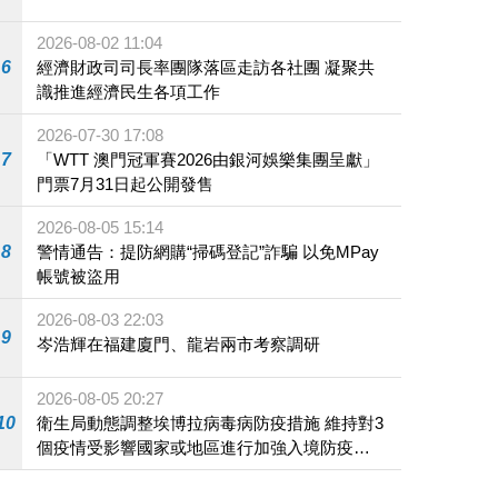
2026-08-02 11:04
6
經濟財政司司長率團隊落區走訪各社團 凝聚共
識推進經濟民生各項工作
2026-07-30 17:08
7
「WTT 澳門冠軍賽2026由銀河娛樂集團呈獻」
門票7月31日起公開發售
2026-08-05 15:14
8
警情通告：提防網購“掃碼登記”詐騙 以免MPay
帳號被盜用
2026-08-03 22:03
9
岑浩輝在福建廈門、龍岩兩市考察調研
2026-08-05 20:27
10
衛生局動態調整埃博拉病毒病防疫措施 維持對3
個疫情受影響國家或地區進行加強入境防疫措
施