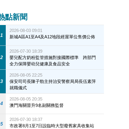
熱點新聞
2026-08-03 09:01
1
新城A區A1至A4及A12地段經屋單位售價公佈
2026-07-30 18:39
2
嬰兒配方奶粉監管措施對接國際標準 跨部門
全力保障嬰幼兒健康及食品安全
2026-08-05 22:25
3
保安司司長陳子勁主持治安警察局局長伍素萍
就職儀式
2026-08-05 20:35
4
澳門海關晉升9名副關務監督
2026-07-30 18:37
5
市政署8月1至7日設臨時大型廢舊家具收集站