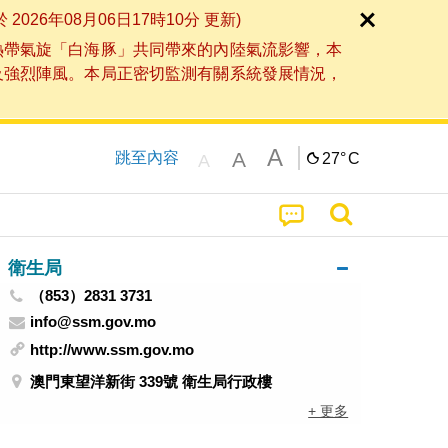
6年08月06日17時10分 更新)
熱帶氣旋「白海豚」共同帶來的內陸氣流影響，本
及強烈陣風。本局正密切監測有關系統發展情況，
A
A
跳至內容
27°
C
A
衛生局
（853）2831 3731
info@ssm.gov.mo
http://www.ssm.gov.mo
澳門東望洋新街 339號 衛生局行政樓
+ 更多