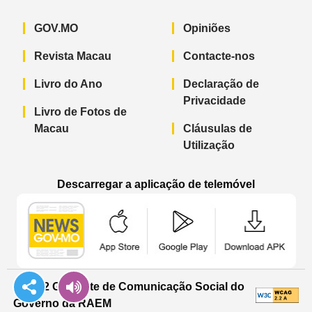
GOV.MO
Opiniões
Revista Macau
Contacte-nos
Livro do Ano
Declaração de
Privacidade
Livro de Fotos de
Macau
Cláusulas de
Utilização
Descarregar a aplicação de telemóvel
Aplicação de telemóvel “Notícias do G
Aplicação de telemóvel “
Aplicação 
© 2022 Gabinete de Comunicação Social do
Governo da RAEM