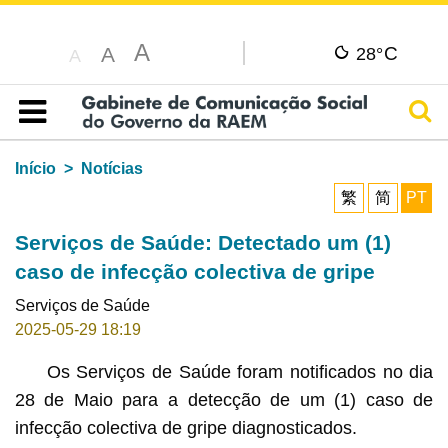
A
C
A
28°
A
Pesq
Índice
Início
Notícias
繁
简
PT
Serviços de Saúde: Detectado um (1)
caso de infecção colectiva de gripe
Serviços de Saúde
2025-05-29 18:19
Os Serviços de Saúde foram notificados no dia
28 de Maio para a detecção de um (1) caso de
infecção colectiva de gripe diagnosticados.