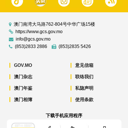
澳门南湾大马路762-804号中华广场15楼
https://www.gcs.gov.mo
info@gcs.gov.mo
(853)2833 2886
(853)2835 5426
GOV.MO
意见信箱
澳门杂志
联络我们
澳门年鉴
私隐声明
澳门相簿
使用条款
下载手机应用程序
澳门政府新闻 APP - App Store 下载
澳门政府新闻 APP - Googl
澳门政府新闻 