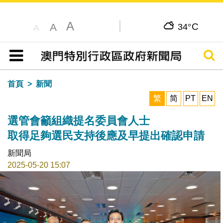
A
C
A
34°
A
搜尋
目錄
首頁
新聞
繁
简
PT
EN
選管會籲組織提名委員會人士
取得足夠選民支持後應及早提出確認申請
新聞局
2025-05-20 15:07