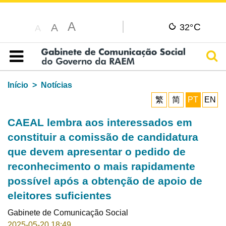
A
C
A
32°
A
Pesq
Índice
Início
Notícias
繁
简
PT
EN
CAEAL lembra aos interessados em
constituir a comissão de candidatura
que devem apresentar o pedido de
reconhecimento o mais rapidamente
possível após a obtenção de apoio de
eleitores suficientes
Gabinete de Comunicação Social
2025-05-20 18:49