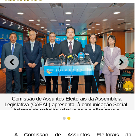
ANTERIOR
SEGU
Comissão de Assuntos Eleitorais da Assembleia
Legislativa (CAEAL) apresenta, à comunicação Social,
balanço do trabalho relativo às eleições para a
Assembleia Legislativa, no final da reunião.
1
2
A Comissão de Assuntos Eleitorais da