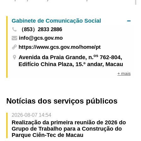
do trânsito no viaduto da Av. 1º de Maio na noite
de 23 de Maio até à manhã do dia seguinte
Gabinete de Comunicação Social
（853）2833 2886
info@gcs.gov.mo
https://www.gcs.gov.mo/home/pt
os
Avenida da Praia Grande, n.
762-804,
Edifício China Plaza, 15.º andar, Macau
+ mais
Notícias dos serviços públicos
2026-08-07 14:54
Realização da primeira reunião de 2026 do
Grupo de Trabalho para a Construção do
Parque Ciên-Tec de Macau