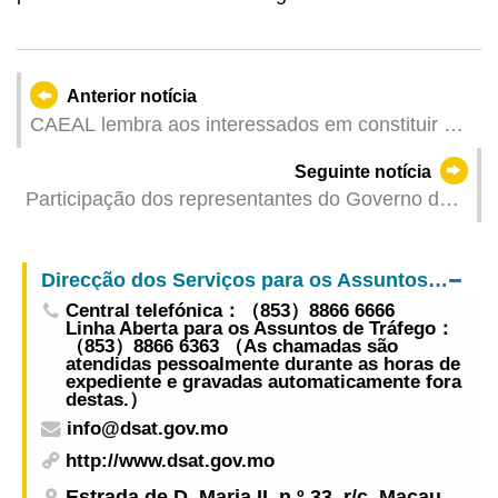
Anterior notícia
CAEAL lembra aos interessados em constituir a
comissão de candidatura que devem apresentar
Seguinte notícia
o pedido de reconhecimento o mais rapidamente
Participação dos representantes do Governo da
possível após a obtenção de apoio de eleitores
Região Administrativa Especial de Macau na 78.ª
suficientes
Assembleia Mundial da Saúde
Direcção dos Serviços para os Assuntos de Tráfego
Central telefónica：（853）8866 6666
Linha Aberta para os Assuntos de Tráfego：
（853）8866 6363 （As chamadas são
atendidas pessoalmente durante as horas de
expediente e gravadas automaticamente fora
destas.）
info@dsat.gov.mo
http://www.dsat.gov.mo
Estrada de D. Maria II, n.º 33, r/c, Macau