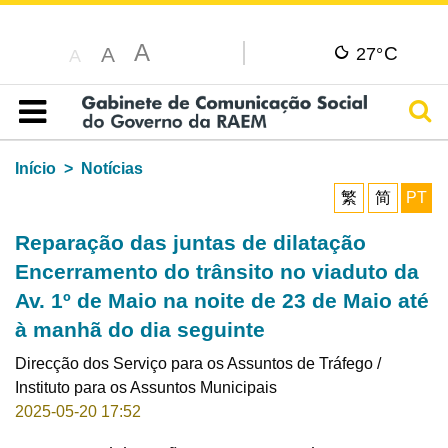
A
C
A
27°
A
Pesq
Índice
Início
Notícias
繁
简
PT
Reparação das juntas de dilatação
Encerramento do trânsito no viaduto da
Av. 1º de Maio na noite de 23 de Maio até
à manhã do dia seguinte
Direcção dos Serviço para os Assuntos de Tráfego /
Instituto para os Assuntos Municipais
2025-05-20 17:52