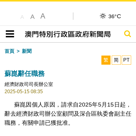
A
C
A
36°
A
搜尋
目錄
首頁
新聞
繁
简
PT
蘇崑辭任職務
經濟財政司司長辦公室
2025-05-15 08:35
蘇崑因個人原因，請求自2025年5月15日起，
辭去經濟財政司辦公室顧問及深合區執委會副主任
職務，有關申請已獲批准。