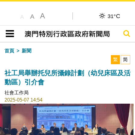
A
C
A
31°
A
搜尋
目錄
首頁
新聞
繁
简
社工局舉辦托兒所攝錄計劃（幼兒床區及活
動區）引介會
社會工作局
2025-05-07 14:54