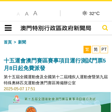
A
C
A
32°
A
搜尋
目錄
首頁
新聞
繁
简
PT
十五運會澳門賽區賽事項目運行測試門票5
月8日起免費派發
第十五屆全國運動會及全國第十二屆殘疾人運動會暨第九屆
特殊奧林匹克運動會澳門賽區籌備辦公室
2025-05-07 17:51