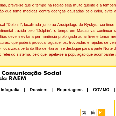
dias, prevê-se que o tempo na região seja muito quente e a tempe
ão que tome medidas contra doenças causadas pelo calor, evite ac
 “Dolphin”, localizada junto ao Arquipélago de Ryukyu, continue 
ntinental trazida pelo “Dolphin”, o tempo em Macau vai continuar
dãos devem evitar a permanência prolongada ao ar livre e tomar m
ras, que poderá provocar aguaceiros, trovoadas e rajadas de vento 
, localizada perto da Ilha de Hainan se desloque para a parte Norte
o referido sistema, pelo que, apela-se à população que acompanhe
Infografia
Dossiers
Reportagens
GOV.MO
繁
简
PT