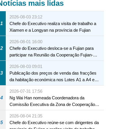
Notícias mais lidas
2026-08-03 23:12
1
Chefe do Executivo realiza visita de trabalho a
Xiamen e a Longyan na província de Fujian
2026-08-01 16:00
2
Chefe do Executivo desloca-se a Fujian para
participar na Reunião da Cooperação Fujian-
Macau
2026-08-03 09:01
3
Publicação dos preços de venda das fracções
da habitação económica nos Lotes A1 a A4 e
A12 da Zona A dos Novos Aterros
2026-07-31 17:56
4
Ng Wai Han nomeada Coordenadora da
Comissão Executiva da Zona de Cooperação
Aprofundada entre Guangdong e Macau em
2026-08-04 21:35
Hengqin
5
Chefe do Executivo reúne-se com dirigentes da