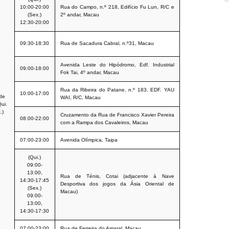
10:00-20:00
Rua do Campo, n.º 218, Edifício Fu Lun, R/C e
(Sex.)
2º andar, Macau
12:30-20:00
09:30-18:30
Rua de Sacadura Cabral, n.º31, Macau
Avenida Leste do Hipódromo, Edf. Industrial
09:00-18:00
Fok Tai, 4º andar, Macau
Rua da Ribeira do Patane, n.º 183, EDF. YAU
10:00-17:00
 de
WAI, R/C, Macau
ui.
.)
Cruzamento da Rua de Francisco Xavier Pereira
08:00-22:00
com a Rampa dos Cavaleiros, Macau
07:00-23:00
Avenida Olímpica, Taipa
(Qui.)
09:00-
13:00,
Rua de Ténis, Cotai (adjacente à Nave
14:30-17:45
Desportiva dos jogos da Ásia Oriental de
(Sex.)
Macau)
09:00-
13:00,
14:30-17:30
07:00-23:00
Rua de Ferreira do Amaral, Macau