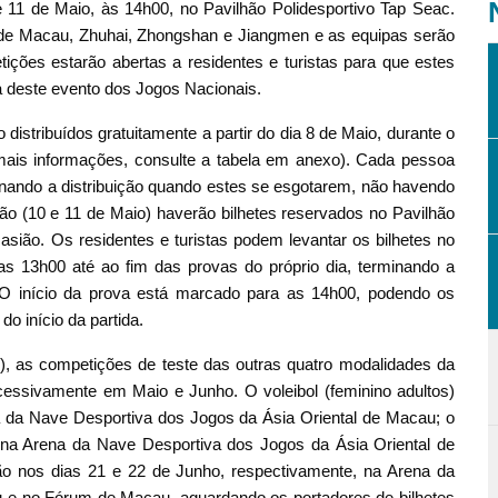
e 11 de Maio, às 14h00, no Pavilhão Polidesportivo Tap Seac.
s de Macau, Zhuhai, Zhongshan e Jiangmen e as equipas serão
tições estarão abertas a residentes e turistas para que estes
a deste evento dos Jogos Nacionais.
distribuídos gratuitamente a partir do dia 8 de Maio, durante o
 mais informações, consulte a tabela em anexo). Cada pessoa
inando a distribuição quando estes se esgotarem, não havendo
o (10 e 11 de Maio) haverão bilhetes reservados no Pavilhão
asião. Os residentes e turistas podem levantar os bilhetes no
das 13h00 até ao fim das provas do próprio dia, terminando a
. O início da prova está marcado para as 14h00, podendo os
do início da partida.
), as competições de teste das outras quatro modalidades da
cessivamente em Maio e Junho. O voleibol (feminino adultos)
a da Nave Desportiva dos Jogos da Ásia Oriental de Macau; o
 na Arena da Nave Desportiva dos Jogos da Ásia Oriental de
-ão nos dias 21 e 22 de Junho, respectivamente, na Arena da
 e no Fórum de Macau, aguardando os portadores de bilhetes