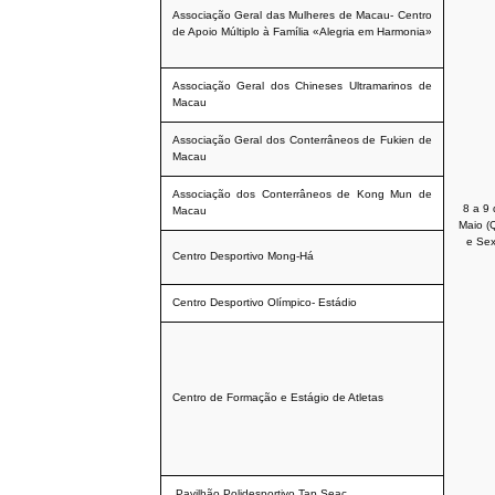
Associação Geral das Mulheres de Macau- Centro
de Apoio Múltiplo à Família «Alegria em Harmonia»
Associação Geral dos Chineses Ultramarinos de
Macau
Associação Geral dos Conterrâneos de Fukien de
Macau
Associação dos Conterrâneos de Kong Mun de
8 a 9
Macau
Maio (Q
e Sex
Centro Desportivo Mong-Há
Centro Desportivo Olímpico- Estádio
Centro de Formação e Estágio de Atletas
Pavilhão Polidesportivo Tap Seac