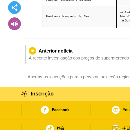
10 e 1
Pavilhão Polidesportivo Tap Seac
Maio (
e Dom
Anterior notícia
A recente investigação dos preços de supermercado j
Abertas as inscrições para a prova de selecção regi
segurança de Guangdong, Hong-Kong e Macau
Inscrição
Facebook
You
抖音
今