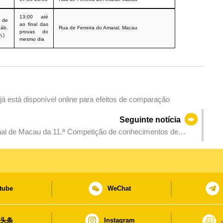
13:00 até
1 de
ao final das
Sáb.
Rua de Ferreira do Amaral, Macau
provas do
.)
mesmo dia
á está disponível online para efeitos de comparação
Seguinte notícia
onal de Macau da 11.ª Competição de conhecimentos de
tube
WeChat
日头条
Instagram