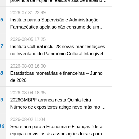
província de Fujian e realiza visita de trabalho
em Fuzhou
2026-07-31 22:49
6
Instituto para a Supervisão e Administração
Farmacêutica apela ao não consumo de um
produto com substâncias medicamentosas
2026-08-05 17:25
ocidentais
7
Instituto Cultural inclui 28 novas manifestações
no Inventário do Património Cultural Intangível
2026-08-03 16:00
8
Estatísticas monetárias e financeiras – Junho
de 2026
2026-08-04 18:35
9
2026GMBPF arranca nesta Quinta-feira
Número de expositores atinge novo máximo em
18 anos
2026-08-02 11:04
10
Secretária para a Economia e Finanças lidera
equipa em visitas às associações locais para