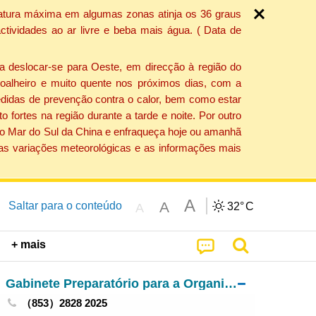
ratura máxima em algumas zonas atinja os 36 graus
tividades ao ar livre e beba mais água. ( Data de
a deslocar-se para Oeste, em direcção à região do
 soalheiro e muito quente nos próximos dias, com a
edidas de prevenção contra o calor, bem como estar
fortes na região durante a tarde e noite. Por outro
 do Mar do Sul da China e enfraqueça hoje ou amanhã
 as variações meteorológicas e as informações mais
A
A
Saltar para o conteúdo
32°
C
A
+ mais
Gabinete Preparatório para a Organização da Zona de Competição de Macau da 15.ª edição dos Jogos Nacionais e da 12.ª edição dos Jogos Nacionais para Pessoas Portadoras de Deficiência e 9.ª edição dos Jogos Olímpicos Especiais Nacionais
（853）2828 2025