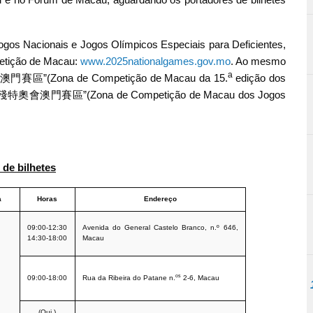
gos Nacionais e Jogos Olímpicos Especiais para Deficientes,
petição de Macau:
www.2025nationalgames.gov.mo
. Ao mesmo
a
澳門賽區”(Zona de Competição de Macau da 15.
edição dos
“全運會殘特奧會澳門賽區”(Zona de Competição de Macau dos Jogos
 de bilhetes
a
Horas
Endereço
09:00-12:30
Avenida do General Castelo Branco, n.º 646,
14:30-18:00
Macau
os
09:00-18:00
Rua da Ribeira do Patane n.
2-6, Macau
(Qui.)