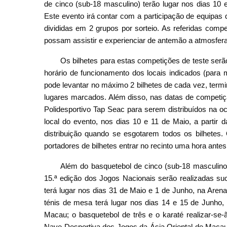
de cinco (sub-18 masculino) terão lugar nos dias 10 
Este evento irá contar com a participação de equipa
divididas em 2 grupos por sorteio. As referidas compe
possam assistir e experienciar de antemão a atmosfer
Os bilhetes para estas competições de teste serão 
horário de funcionamento dos locais indicados (para
pode levantar no máximo 2 bilhetes de cada vez, term
lugares marcados. Além disso, nas datas de competiçã
Polidesportivo Tap Seac para serem distribuídos na oc
local do evento, nos dias 10 e 11 de Maio, a partir 
distribuição quando se esgotarem todos os bilhetes
portadores de bilhetes entrar no recinto uma hora antes 
Além do basquetebol de cinco (sub-18 masculino
15.ª edição dos Jogos Nacionais serão realizadas su
terá lugar nos dias 31 de Maio e 1 de Junho, na Aren
ténis de mesa terá lugar nos dias 14 e 15 de Junho,
Macau; o basquetebol de três e o karaté realizar-se
Nave Desportiva dos Jogos da Ásia Oriental de Macau