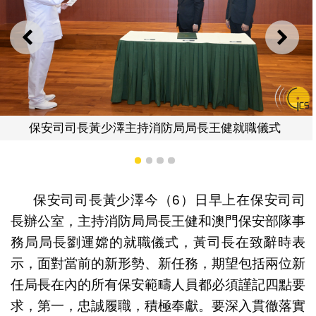
上一則
下一
局長王健就職儀式
保安司司長黃少澤主持澳門保安部
職儀式
1
2
3
4
保安司司長黃少澤今（6）日早上在保安司司
長辦公室，主持消防局局長王健和澳門保安部隊事
務局局長劉運嫦的就職儀式，黃司長在致辭時表
示，面對當前的新形勢、新任務，期望包括兩位新
任局長在內的所有保安範疇人員都必須謹記四點要
求，第一，忠誠履職，積極奉獻。要深入貫徹落實