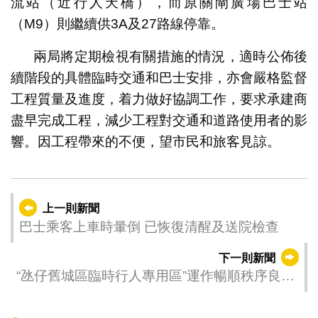
流站（近行人天橋），而原關閘廣場巴士站
（M9）則繼續供3A及27路線停靠。
兩局將定期檢視有關措施的情況，適時公佈後
續階段的具體臨時交通和巴士安排，亦會嚴格監督
工程質量及進度，着力做好協調工作，要求承建商
盡早完成工程，減少工程對交通和道路使用者的影
響。因工程帶來的不便，望市民和旅客見諒。
上一則新聞
巴士乘客上車時暈倒 已恢復清醒及送院檢查
下一則新聞
“氹仔舊城區臨時行人專用區”運作暢順秩序良好
明（5）日最後一天