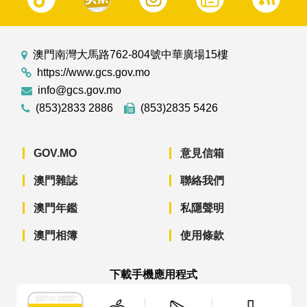
澳門南灣大馬路762-804號中華廣場15樓
https://www.gcs.gov.mo
info@gcs.gov.mo
(853)2833 2886
(853)2835 5426
GOV.MO
意見信箱
澳門雜誌
聯絡我們
澳門年鑑
私隱聲明
澳門相簿
使用條款
下載手機應用程式
澳門政府新聞 APP - App Store 下載
澳門政府新聞 APP - Googl
澳門政府新聞 