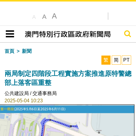
A
A
A
搜尋
目錄
首頁
新聞
繁
简
PT
兩局制定四階段工程實施方案推進原特警總
部上落客區重整
公共建設局 / 交通事務局
2025-05-04 10:23