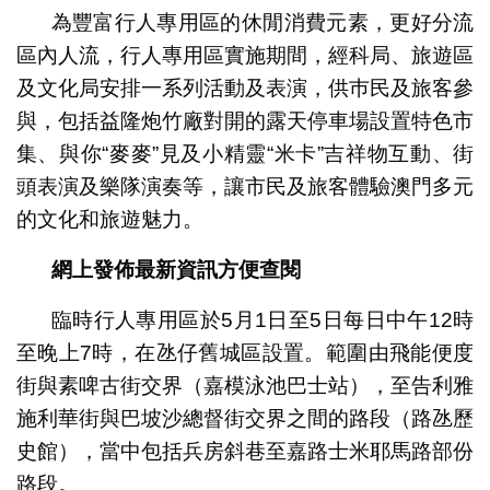
為豐富行人專用區的休閒消費元素，更好分流
區內人流，行人專用區實施期間，經科局、旅遊區
及文化局安排一系列活動及表演，供巿民及旅客參
與，包括益隆炮竹廠對開的露天停車場設置特色市
集、與你“麥麥”見及小精靈“米卡”吉祥物互動、街
頭表演及樂隊演奏等，讓市民及旅客體驗澳門多元
的文化和旅遊魅力。
網上發佈最新資訊方便查閱
臨時行人專用區於5月1日至5日每日中午12時
至晚上7時，在氹仔舊城區設置。範圍由飛能便度
街與素啤古街交界（嘉模泳池巴士站），至告利雅
施利華街與巴坡沙總督街交界之間的路段（路氹歷
史館），當中包括兵房斜巷至嘉路士米耶馬路部份
路段。