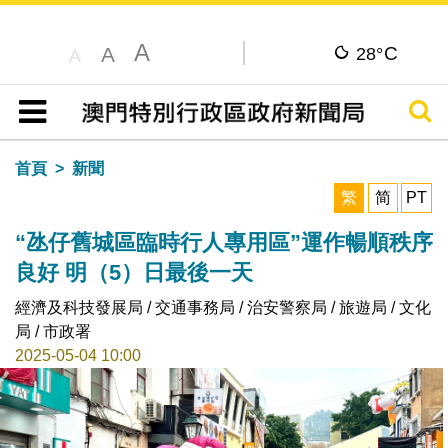
A
C
A
28°
A
搜尋
目錄
首頁
新聞
繁
简
PT
“氹仔舊城區臨時行人專用區”運作暢順秩序
良好 明（5）日最後一天
經濟及科技發展局 / 交通事務局 / 治安警察局 / 旅遊局 / 文化
局 / 市政署
2025-05-04 10:00