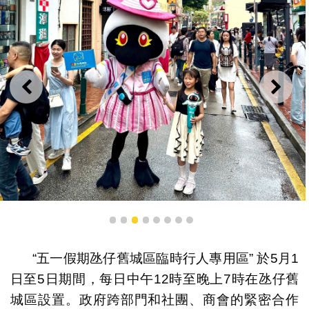
上一則
下一
旅客與澳門旅遊吉祥物“麥麥”在行人專用區合照
1
2
3
4
5
6
7
8
“五一假期氹仔舊城區臨時行人專用區” 於5月1
日至5日期間，每日中午12時至晚上7時在氹仔舊
城區設置。政府跨部門和社團、商會的緊密合作