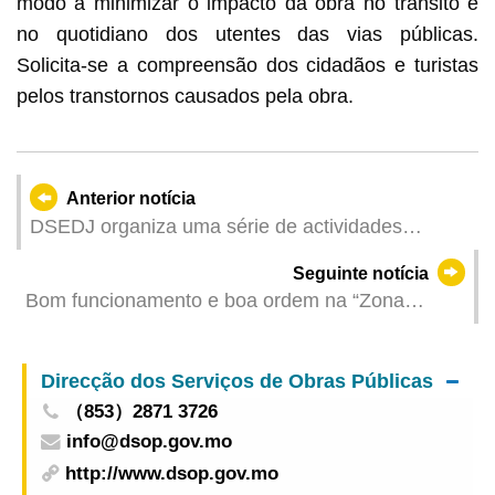
modo a minimizar o impacto da obra no trânsito e
no quotidiano dos utentes das vias públicas.
Solicita-se a compreensão dos cidadãos e turistas
pelos transtornos causados pela obra.
Anterior notícia
DSEDJ organiza uma série de actividades
comemorativas do Dia da Juventude do 4 de
Seguinte notícia
Maio para a promoção do espírito de amor pela
Bom funcionamento e boa ordem na “Zona
Pátria e por Macau
pedonal temporária instalada no bairro antigo da
Taipa”, sendo amanhã (dia 5) o último dia do seu
Direcção dos Serviços de Obras Públicas
funcionamento
（853）2871 3726
info@dsop.gov.mo
http://www.dsop.gov.mo