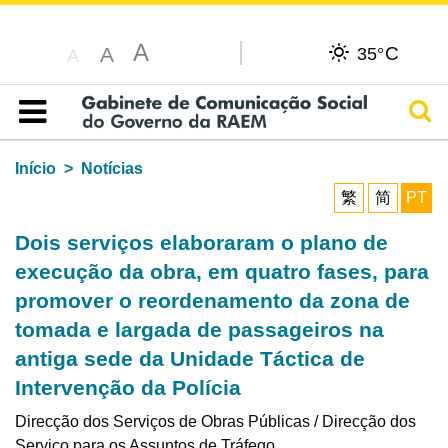
A
C
A
35°
A
Pesq
Índice
Início
Notícias
繁
简
PT
Dois serviços elaboraram o plano de
execução da obra, em quatro fases, para
promover o reordenamento da zona de
tomada e largada de passageiros na
antiga sede da Unidade Táctica de
Intervenção da Polícia
Direcção dos Serviços de Obras Públicas / Direcção dos
Serviço para os Assuntos de Tráfego