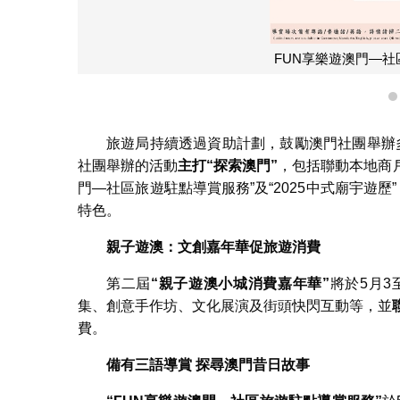
FUN享樂遊澳門—
旅遊局持續透過資助計劃，鼓勵澳門社團舉辦
社團舉辦的活動
主打
“
探
索澳門
”
，包括聯動本地商戶
門—社區旅遊駐點導賞服務”及“2025中式廟宇遊
特色。
親子遊澳：文創嘉年華促旅遊消費
第二屆
“
親子遊澳小城消費嘉年華
”
將於5月3
集、創意手作坊、文化展演及街頭快閃互動等，並
費。
備有三語導賞
探尋澳門昔日故事