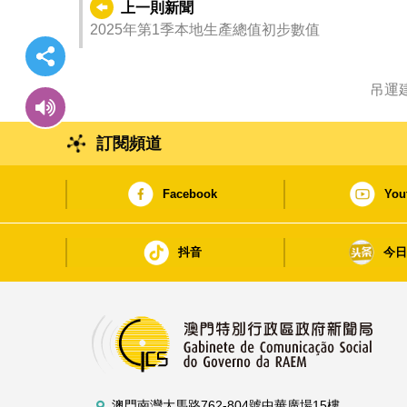
上一則新聞
2025年第1季本地生產總值初步數值
吊運
訂閱頻道
Facebook
You
抖音
今
澳門南灣大馬路762-804號中華廣場15樓