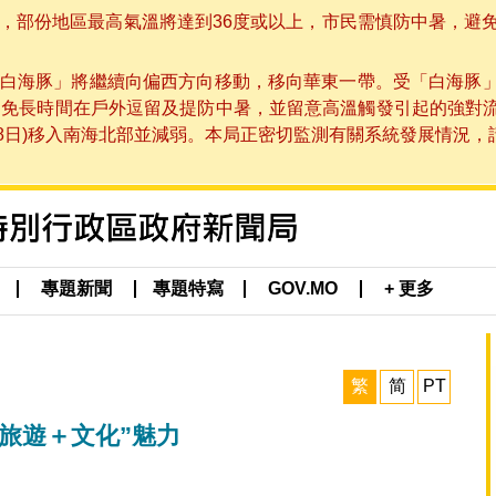
部份地區最高氣溫將達到36度或以上，市民需慎防中暑，避免在烈
白海豚」將繼續向偏西方向移動，移向華東一帶。受「白海豚
避免長時間在戶外逗留及提防中暑，並留意高溫觸發引起的強對
8日)移入南海北部並減弱。本局正密切監測有關系統發展情況，請市
專題新聞
專題特寫
GOV.MO
+ 更多
繁
简
PT
“旅遊＋文化”魅力