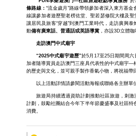
“FUN
享樂遊澳門
—
社區旅遊駐點導賞服務
”
於
條路線：
“流金歲月”路線帶領參加者深入東方基金
線讓參加者遊歷聖老楞佐堂、聖若瑟修院大樓及聖
讓居民及旅客“穿越”到澳門工業時代，走訪廣興
動
備有廣東話、普通話或英語導賞
，亦設3D立體
走訪澳門中式廟宇
“2025
中式廟宇遊歷
”
於5月17至25日期間周
加者隨導賞員走訪澳門三座具代表性的中式廟宇—
的歷史與文化，並可親手製作香氣小物，將祝福帶
以上活動詳情請參閱活動海報或聯絡各主辦單
旅遊局持續透過資助計劃推動社區旅遊，刺激
計劃，鼓勵社團結合今年下半年節慶盛事及社區特
消費。