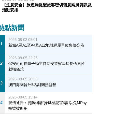
【注意安全】旅遊局提醒旅客密切留意颱風資訊及
活動安排
熱點新聞
2026-08-03 09:01
1
新城A區A1至A4及A12地段經屋單位售價公佈
2026-08-05 22:25
2
保安司司長陳子勁主持治安警察局局長伍素萍
就職儀式
2026-08-05 20:35
3
澳門海關晉升9名副關務監督
2026-08-05 15:14
4
警情通告：提防網購“掃碼登記”詐騙 以免MPay
帳號被盜用