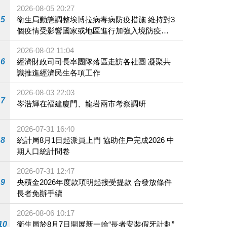
2026-08-05 20:27
5
衛生局動態調整埃博拉病毒病防疫措施 維持對3
個疫情受影響國家或地區進行加強入境防疫措
施
2026-08-02 11:04
6
經濟財政司司長率團隊落區走訪各社團 凝聚共
識推進經濟民生各項工作
2026-08-03 22:03
7
岑浩輝在福建廈門、龍岩兩市考察調研
2026-07-31 16:40
8
統計局8月1日起派員上門 協助住戶完成2026 中
期人口統計問卷
2026-07-31 12:47
9
央積金2026年度款項明起接受提款 合發放條件
長者免辦手續
2026-08-06 10:17
10
衛生局於8月7日開展新一輪“長者安裝假牙計劃”