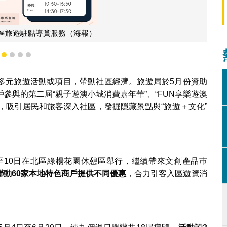
社區旅遊駐點導賞服務（海報）
1
2
3
4
5
多元旅遊活動或項目，帶動社區經濟。旅遊局於5月份資助
參與的第二屆“親子遊澳小城消費嘉年華”、“FUN享樂遊澳
歷”，吸引居民和旅客深入社區，發掘隱藏景點與“旅遊＋文化”
至10日在北區綠楊花園休憩區舉行，繼續帶來文創產品巿
聯動
60
家本地特色商戶提供不同優惠
，合力引客入區遊覽消