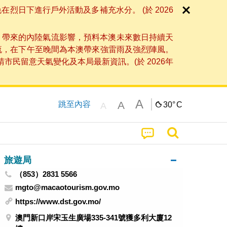
日下進行戶外活動及多補充水分。 (於 2026
」帶來的內陸氣流影響，預料本澳未來數日持續天
流，在下午至晚間為本澳帶來強雷雨及強烈陣風。
民留意天氣變化及本局最新資訊。(於 2026年
A
A
跳至內容
30°
C
A
旅遊局
（853）2831 5566
mgto@macaotourism.gov.mo
https://www.dst.gov.mo/
澳門新口岸宋玉生廣場335-341號獲多利大廈12