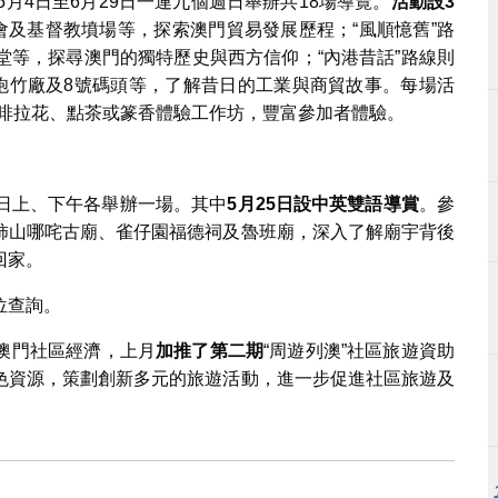
5月4日至6月29日一連九個週日舉辦共18場導覽。
活動設
3
會及基督教墳場等，探索澳門貿易發展歷程；“風順憶舊”路
堂等，探尋澳門的獨特歷史與西方信仰；“內港昔話”路線則
泰炮竹廠及8號碼頭等，了解昔日的工業與商貿故事。每場活
咖啡拉花、點茶或篆香體驗工作坊，豐富參加者體驗。
六日上、下午各舉辦一場。其中
5
月
25
日設中英雙語導賞
。參
柿山哪咤古廟、雀仔園福德祠及魯班廟，深入了解廟宇背後
回家。
位查詢。
澳門社區經濟，上月
加推了第二期
“周遊列澳”社區旅遊資助
色資源，策劃創新多元的旅遊活動，進一步促進社區旅遊及