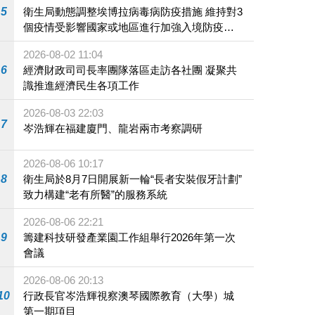
5
衛生局動態調整埃博拉病毒病防疫措施 維持對3
個疫情受影響國家或地區進行加強入境防疫措
施
2026-08-02 11:04
6
經濟財政司司長率團隊落區走訪各社團 凝聚共
識推進經濟民生各項工作
2026-08-03 22:03
7
岑浩輝在福建廈門、龍岩兩市考察調研
2026-08-06 10:17
8
衛生局於8月7日開展新一輪“長者安裝假牙計劃”
致力構建“老有所醫”的服務系統
2026-08-06 22:21
9
籌建科技研發產業園工作組舉行2026年第一次
會議
2026-08-06 20:13
10
行政長官岑浩輝視察澳琴國際教育（大學）城
第一期項目