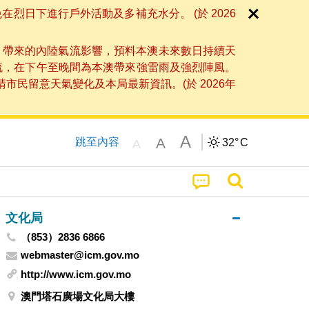
日下進行戶外活動及多補充水分。 (於 2026
」帶來的內陸氣流影響，預料本澳未來數日持續天
流，在下午至晚間為本澳帶來強雷雨及強烈陣風。
民留意天氣變化及本局最新資訊。(於 2026年
A
A
跳至內容
32°
C
A
文化局
（853）2836 6866
webmaster@icm.gov.mo
http://www.icm.gov.mo
澳門塔石廣場文化局大樓