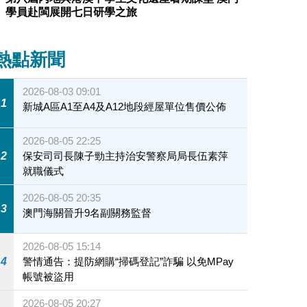
學員赴閩展開七日研學之旅
熱點新聞
2026-08-03 09:01
1
新城A區A1至A4及A12地段經屋單位售價公佈
2026-08-05 22:25
2
保安司司長陳子勁主持治安警察局局長伍素萍
就職儀式
2026-08-05 20:35
3
澳門海關晉升9名副關務監督
2026-08-05 15:14
4
警情通告：提防網購“掃碼登記”詐騙 以免MPay
帳號被盜用
2026-08-05 20:27