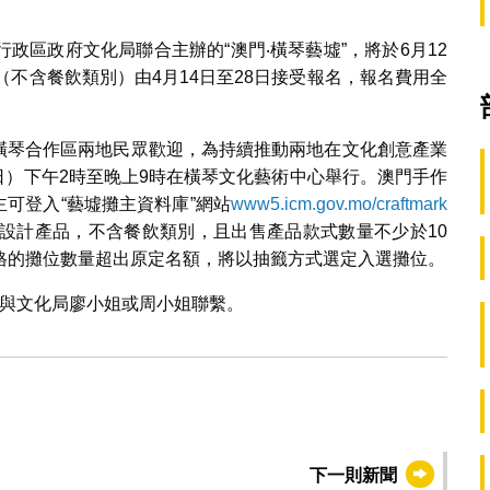
政區政府文化局聯合主辦的“澳門‧橫琴藝墟”，將於6月12
（不含餐飲類別）由4月14日至28日接受報名，報名費用全
及橫琴合作區兩地民眾歡迎，為持續推動兩地在文化創意產業
周日）下午2時至晚上9時在橫琴文化藝術中心舉行。澳門手作
主可登入“藝墟攤主資料庫”網站
www5.icm.gov.mo/craftmark
設計產品，不含餐飲類別，且出售產品款式數量不少於10
格的攤位數量超出原定名額，將以抽籤方式選定入選攤位。
6289與文化局廖小姐或周小姐聯繫。
下一則新聞