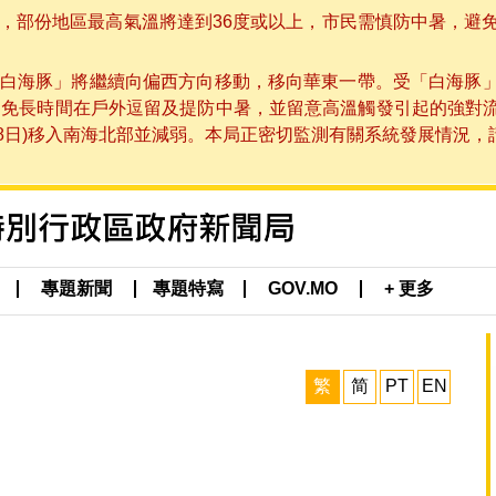
部份地區最高氣溫將達到36度或以上，市民需慎防中暑，避免在烈
白海豚」將繼續向偏西方向移動，移向華東一帶。受「白海豚
避免長時間在戶外逗留及提防中暑，並留意高溫觸發引起的強對
8日)移入南海北部並減弱。本局正密切監測有關系統發展情況，請市
專題新聞
專題特寫
GOV.MO
+ 更多
繁
简
PT
EN