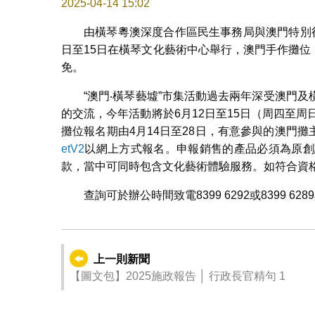
2025-04-14 15:02
由橫琴粵澳深度合作區民生事務局與澳門特別行
日至15日在橫琴文化藝術中心舉行，澳門手作攤位
免。
“澳門‧橫琴藝墟”市集活動過去兩年深受澳門
的交流，今年活動將於6月12日至15日（周四至
攤位報名期由4月14日至28日，有意參與的澳門攤
etV2
以網上方式報名。申報銷售的產品必須為原創
款，當中可同時包含文化藝術體驗服務。如符合資
查詢可於辦公時間致電8399 6292或8399 
上一則新聞
【圖文包】2025施政報告 │ 行政長官精句 1