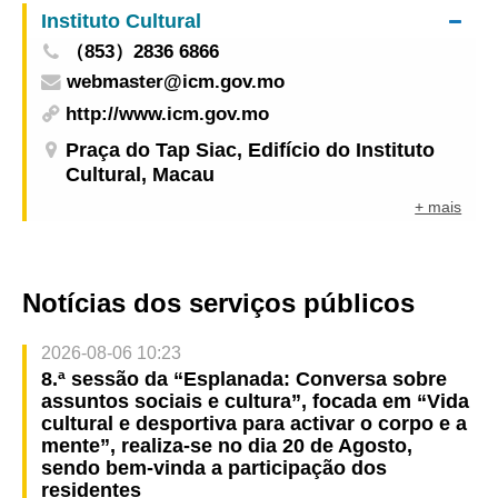
Instituto Cultural
internacionais
（853）2836 6866
webmaster@icm.gov.mo
http://www.icm.gov.mo
Praça do Tap Siac, Edifício do Instituto
Cultural, Macau
+ mais
Notícias dos serviços públicos
2026-08-06 10:23
8.ª sessão da “Esplanada: Conversa sobre
assuntos sociais e cultura”, focada em “Vida
cultural e desportiva para activar o corpo e a
mente”, realiza-se no dia 20 de Agosto,
sendo bem-vinda a participação dos
residentes