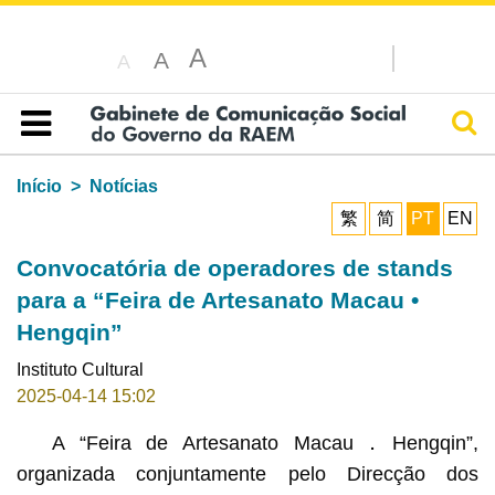
A
A
A
Pesq
Índice
Início
Notícias
繁
简
PT
EN
Convocatória de operadores de stands
para a “Feira de Artesanato Macau •
Hengqin”
Instituto Cultural
2025-04-14 15:02
A “Feira de Artesanato Macau．Hengqin”,
organizada conjuntamente pelo Direcção dos