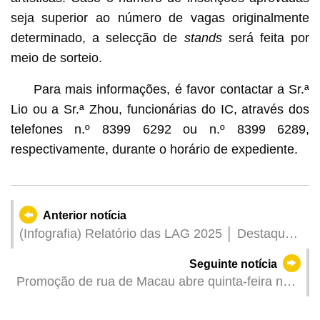
seja superior ao número de vagas originalmente
determinado, a selecção de
stands
será feita por
meio de sorteio.
Para mais informações, é favor contactar a Sr.ª
Lio ou a Sr.ª Zhou, funcionárias do IC, através dos
telefones n.º 8399 6292 ou n.º 8399 6289,
respectivamente, durante o horário de expediente.
Anterior notícia
(Infografia) Relatório das LAG 2025 │ Destaques
das palavras do Chefe do Executivo (1)
Seguinte notícia
Promoção de rua de Macau abre quinta-feira no
Japão com “anime” numa divulgação
multidimensional para atrair visitantes