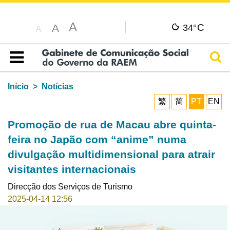
A
C
A
34°
A
Pesq
Índice
Início
Notícias
繁
简
PT
EN
Promoção de rua de Macau abre quinta-
feira no Japão com “anime” numa
divulgação multidimensional para atrair
visitantes internacionais
Direcção dos Serviços de Turismo
2025-04-14 12:56