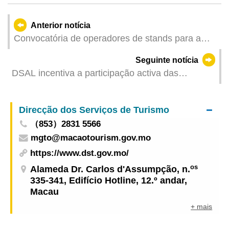
Anterior notícia
Convocatória de operadores de stands para a
“Feira de Artesanato Macau • Hengqin”
Seguinte notícia
DSAL incentiva a participação activa das
empresas na sessão de emparelhamento de
emprego destinada a pessoas portadoras de
Direcção dos Serviços de Turismo
deficiência “Feliz de ver – Vontade de contratar”
（853）2831 5566
mgto@macaotourism.gov.mo
https://www.dst.gov.mo/
os
Alameda Dr. Carlos d'Assumpção, n.
335-341, Edifício Hotline, 12.º andar,
Macau
+ mais