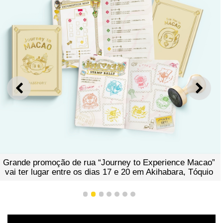
ANTERIOR
SEGU
Grande promoção de rua “Journey to Experience Macao”
vai ter lugar entre os dias 17 e 20 em Akihabara, Tóquio
1
2
3
4
5
6
7