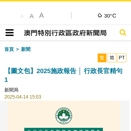
A
C
A
30°
A
搜尋
目錄
首頁
新聞
繁
简
PT
【圖文包】2025施政報告 │ 行政長官精句
1
新聞局
2025-04-14 15:03