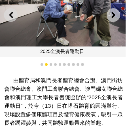
上一則
下一
2025全澳長者運動日
1
2
3
4
5
6
7
8
9
10
由體育局和澳門長者體育總會合辦、澳門街坊
會聯合總會、澳門工會聯合總會、澳門婦女聯合總
會和澳門理工大學長者書院協辦的“2025全澳長者
運動日”，於今（13）日在塔石體育館圓滿舉行。
現場設置多個康體項目及體育健康表演，吸引一眾
長者踴躍參與，共同體驗運動帶來的樂趣。