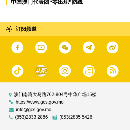
中国澳门代表团“零出现”防线
订阅频道
澳门南湾大马路762-804号中华广场15楼
https://www.gcs.gov.mo
info@gcs.gov.mo
(853)2833 2886
(853)2835 5426