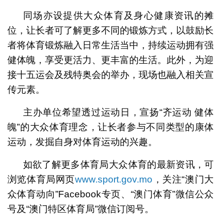
同场亦设提供大众体育及身心健康资讯的摊
位，让长者可了解更多不同的锻炼方式，以鼓励长
者将体育锻炼融入日常生活当中，持续运动拥有强
健体魄，享受更活力、更丰富的生活。此外，为迎
接十五运会及残特奥会的举办，现场也融入相关宣
传元素。
主办单位希望透过运动日，宣扬“齐运动 健体
魄”的大众体育理念，让长者参与不同类型的康体
运动，发掘自身对体育运动的兴趣。
如欲了解更多体育局大众体育的最新资讯，可
浏览体育局网页
www.sport.gov.mo
，关注“澳门大
众体育动向”Facebook专页、“澳门体育”微信公众
号及“澳门特区体育局”微信订阅号。