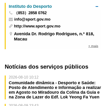
Macau liderado pelo membro do Comité
Instituto do Desporto
Permanente e director do Comité de Ligação com
（853）2858 0762
Hong Kong, Macau, Taiwan e Chineses
info@sport.gov.mo
Ultramarinos da Conferência Consultiva Política
do Povo Chinês
http://www.sport.gov.mo
Avenida Dr. Rodrigo Rodrigues, n.º 818,
Macau
+ mais
Notícias dos serviços públicos
2026-08-10 10:12
Comunidade dinâmica - Desporto e Saúde:
Posto de Atendimento e Informação a realizar
em Agosto no Miradouro da Colina da Guia e
na Zona de Lazer do Edf. Lok Yeong Fa Yuen
2026-08-09 23:43