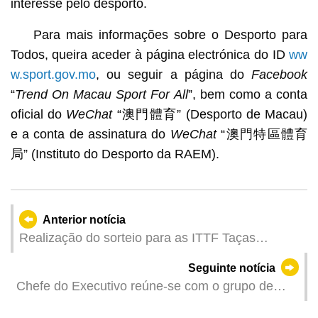
interesse pelo desporto.
Para mais informações sobre o Desporto para
Todos, queira aceder à página electrónica do ID
ww
w.sport.gov.mo
, ou seguir a página do
Facebook
“
Trend On Macau Sport For All
”, bem como a conta
oficial do
WeChat
“澳門體育” (Desporto de Macau)
e a conta de assinatura do
WeChat
“澳門特區體育
局” (Instituto do Desporto da RAEM).
Anterior notícia
Realização do sorteio para as ITTF Taças
Mundiais Masculina e Feminina de Macau 2025,
Seguinte notícia
apresentadas pelo Galaxy Entertainment Grupo
Chefe do Executivo reúne-se com o grupo de
estudo da Grande Baía Guangdong-Hong Kong-