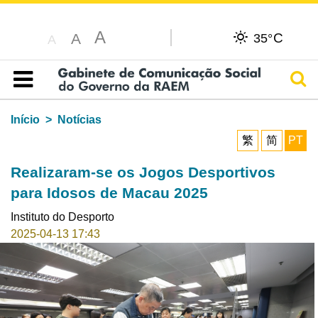
A
C
A
35°
A
Pesq
Índice
Início
Notícias
繁
简
PT
Realizaram-se os Jogos Desportivos
para Idosos de Macau 2025
Instituto do Desporto
2025-04-13 17:43