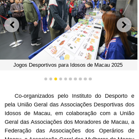
ANTERIOR
SEGU
Jogos Desportivos para Idosos de Macau 2025
1
2
3
4
5
6
7
8
9
10
Co-organizados pelo Instituto do Desporto e
pela União Geral das Associações Desportivas dos
Idosos de Macau, em colaboração com a União
Geral das Associações dos Moradores de Macau, a
Federação das Associações dos Operários de