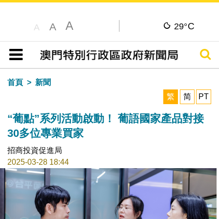
A
C
A
29°
A
搜尋
目錄
首頁
新聞
繁
简
PT
“葡點”系列活動啟動！ 葡語國家產品對接
30多位專業買家
招商投資促進局
2025-03-28 18:44