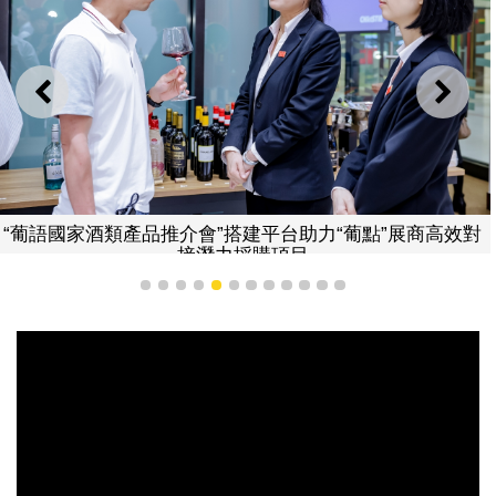
上一則
下一
“葡語國家酒類產品推介會”搭建平台助力“葡點”展商高效對
接潛力採購項目
1
2
3
4
5
6
7
8
9
10
11
12