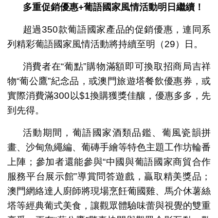
多重促銷優惠+葡語國家風情活動明日繼續！
超過350款葡語國家產品的促銷優惠，連同系
列精彩葡語國家風情活動將持續至明（29）日。
消費者在“葡點”購物滿額即可換取招商局吉祥
物“葡公鷹”紀念品，或澳門旅遊塔餐飲優惠券，或
實際消費滿300以$1換購獲獎佳釀，優惠多多，先
到先得。
活動期間，葡語國家酒類品鑑、葡風瓷韻拼
畫、沙甸魚繩編、葡磚手繪等特色主題工作坊輪番
上陣；參加者還能參與“中國與葡語國家商貿合作
服務平台展示館”導賞問答遊戲，贏取精美獎品；
澳門網絡達人廚師將現場烹飪葡國雞、馬介休薯絲
塔等經典葡式美食，讓觀眾體驗味蕾與視覺的雙重