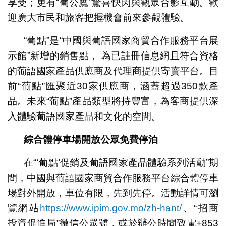
享受；更有“葡公鷹”驚喜快閃與觀眾合影互動。歡
迎廣大市民和旅客把握機會前來參觀體驗。
“葡點”是“中國與葡語國家商貿合作服務平台展
示館”新增的銷售點， 為已註冊信息網且符合資格
的葡語國家產品供應商及代理商提供寄賣平台。目
前“葡點”匯聚近30家供應商，涵蓋超過350款產
品。未來“葡點”產品類型將持豐富，為客商提供深
入體驗葡語國家產品和文化的空間。
綜合體停車場開放公眾免費停泊
在“‘葡點’促銷及葡語國家產品體驗系列活動”期
間，中國與葡語國家商貿合作服務平台綜合體停車
場對外開放，車位有限，先到先停。活動詳情可瀏
覽網站
https://www.ipim.gov.mo/zh-hant/
、“招商
投資促進局”微信公眾號，或於辦公時間致電+853