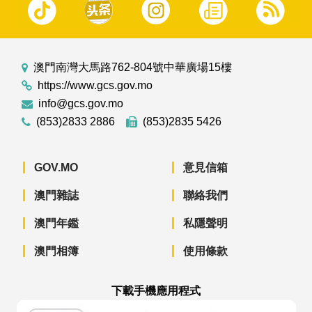
澳門南灣大馬路762-804號中華廣場15樓
https://www.gcs.gov.mo
info@gcs.gov.mo
(853)2833 2886
(853)2835 5426
GOV.MO
意見信箱
澳門雜誌
聯絡我們
澳門年鑑
私隱聲明
澳門相簿
使用條款
下載手機應用程式
澳門政府新聞 APP - App Store 下載
澳門政府新聞 APP - Googl
澳門政府新聞 