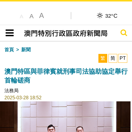
A
C
A
32°
A
搜尋
目錄
首頁
新聞
繁
简
PT
澳門特區與菲律賓就刑事司法協助協定舉行
首輪磋商
法務局
2025-03-28 18:52