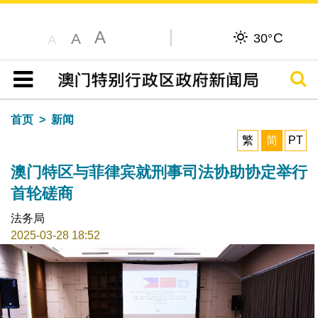
A
C
A
30°
A
搜寻
目录
首页
新闻
繁
简
PT
澳门特区与菲律宾就刑事司法协助协定举行
首轮磋商
法务局
2025-03-28 18:52