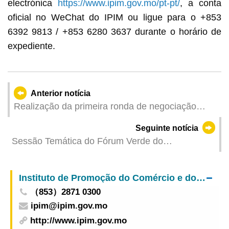
electrónica
https://www.ipim.gov.mo/pt-pt/
, a conta
oficial no WeChat do IPIM ou ligue para o +853
6392 9813 / +853 6280 3637 durante o horário de
expediente.
Anterior notícia
Realização da primeira ronda de negociação
sobre os acordos de cooperação judiciária em
Seguinte notícia
matéria penal entre a RAEM e as Filipinas
Sessão Temática do Fórum Verde do
2025MIECF: Foco na Inovação Tecnológica para
Potenciar a Construção de Cidade Bela
Instituto de Promoção do Comércio e do Investimento
（853）2871 0300
ipim@ipim.gov.mo
http://www.ipim.gov.mo