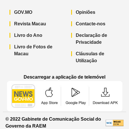
GOV.MO
Opiniões
Revista Macau
Contacte-nos
Livro do Ano
Declaração de
Privacidade
Livro de Fotos de
Macau
Cláusulas de
Utilização
Descarregar a aplicação de telemóvel
Aplicação de telemóvel “Notícias do G
Aplicação de telemóvel “
Aplicação 
© 2022 Gabinete de Comunicação Social do
Governo da RAEM