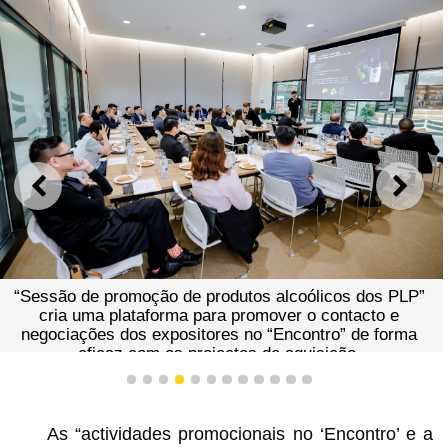
ANTERIOR
SEGU
“Sessão de promoção de produtos alcoólicos dos PLP”
cria uma plataforma para promover o contacto e
negociações dos expositores no “Encontro” de forma
eficaz com os projectos de aquisição.
1
2
3
4
5
6
7
8
9
10
11
12
As “actividades promocionais no ‘Encontro’ e a