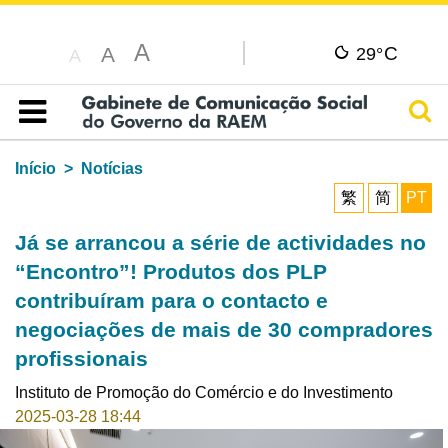
A
C
A
29°
A
Pesq
Índice
Início
Notícias
繁
简
PT
Já se arrancou a série de actividades no
“Encontro”! Produtos dos PLP
contribuíram para o contacto e
negociações de mais de 30 compradores
profissionais
Instituto de Promoção do Comércio e do Investimento
2025-03-28 18:44