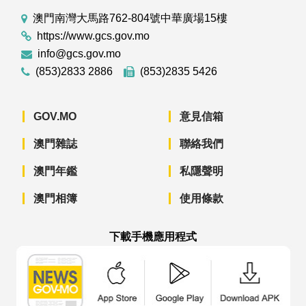
澳門南灣大馬路762-804號中華廣場15樓
https://www.gcs.gov.mo
info@gcs.gov.mo
(853)2833 2886
(853)2835 5426
GOV.MO
意見信箱
澳門雜誌
聯絡我們
澳門年鑑
私隱聲明
澳門相簿
使用條款
下載手機應用程式
澳門政府新聞 APP - App Store 下載
澳門政府新聞 APP - Googl
澳門政府新聞 