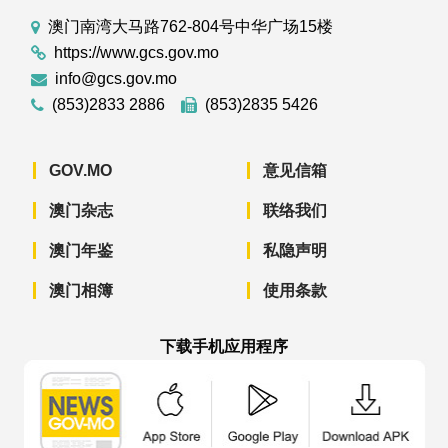
澳门南湾大马路762-804号中华广场15楼
https://www.gcs.gov.mo
info@gcs.gov.mo
(853)2833 2886
(853)2835 5426
GOV.MO
意见信箱
澳门杂志
联络我们
澳门年鉴
私隐声明
澳门相簿
使用条款
下载手机应用程序
澳门政府新闻 APP - App Store 下载
澳门政府新闻 APP - Googl
澳门政府新闻 