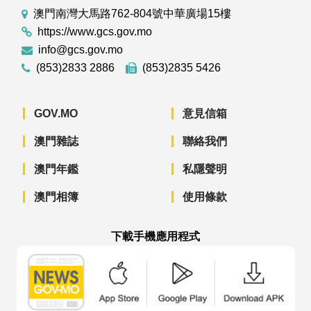
澳門南灣大馬路762-804號中華廣場15樓
https://www.gcs.gov.mo
info@gcs.gov.mo
(853)2833 2886
(853)2835 5426
GOV.MO
意見信箱
澳門雜誌
聯絡我們
澳門年鑑
私隱聲明
澳門相簿
使用條款
下載手機應用程式
澳門政府新聞 APP - App Store 下載
澳門政府新聞 APP - Googl
澳門政府新聞 