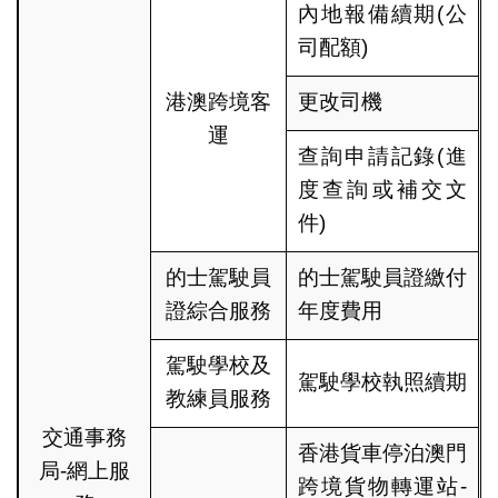
內地報備續期(公
司配額)
港澳跨境客
更改司機
運
查詢申請記錄(進
度查詢或補交文
件)
的士駕駛員
的士駕駛員證繳付
證綜合服務
年度費用
駕駛學校及
駕駛學校執照續期
教練員服務
交通事務
香港貨車停泊澳門
局-網上服
跨境貨物轉運站-