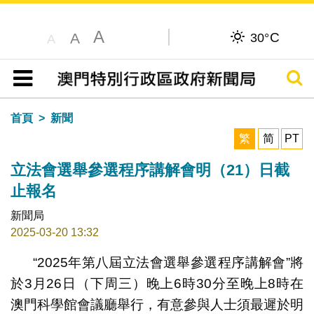
A
C
A
30°
A
搜尋
目錄
首頁
新聞
繁
简
PT
立法會選舉參選程序講解會明（21）日截
止報名
新聞局
2025-03-20 13:32
“2025年第八屆立法會選舉參選程序講解會”將
於3月26日（下周三）晚上6時30分至晚上8時在
澳門科學館會議廳舉行，有意參與人士須最遲於明