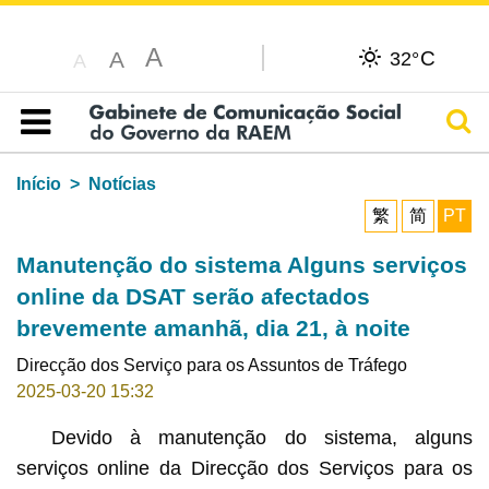
A
C
A
32°
A
Pesq
Índice
Início
Notícias
繁
简
PT
Manutenção do sistema Alguns serviços
online da DSAT serão afectados
brevemente amanhã, dia 21, à noite
Direcção dos Serviço para os Assuntos de Tráfego
2025-03-20 15:32
Devido à manutenção do sistema, alguns
serviços online da Direcção dos Serviços para os