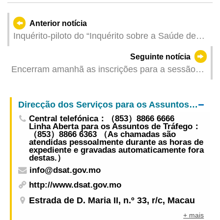
Anterior notícia
Inquérito-piloto do “Inquérito sobre a Saúde de
Macau 2026” levado a cabo a partir de 22 de
Seguinte notícia
Março
Encerram amanhã as inscrições para a sessão
de esclarecimento sobre os procedimentos
eleitorais para a Assembleia Legislativa
Direcção dos Serviços para os Assuntos de Tráfego
Central telefónica：（853）8866 6666
Linha Aberta para os Assuntos de Tráfego：
（853）8866 6363 （As chamadas são
atendidas pessoalmente durante as horas de
expediente e gravadas automaticamente fora
destas.）
info@dsat.gov.mo
http://www.dsat.gov.mo
Estrada de D. Maria II, n.º 33, r/c, Macau
+ mais