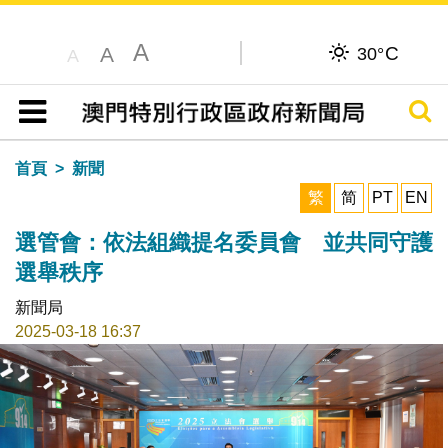
A
C
A
30°
A
搜尋
目錄
首頁
新聞
繁
简
PT
EN
選管會：依法組織提名委員會 並共同守護
選舉秩序
新聞局
2025-03-18 16:37