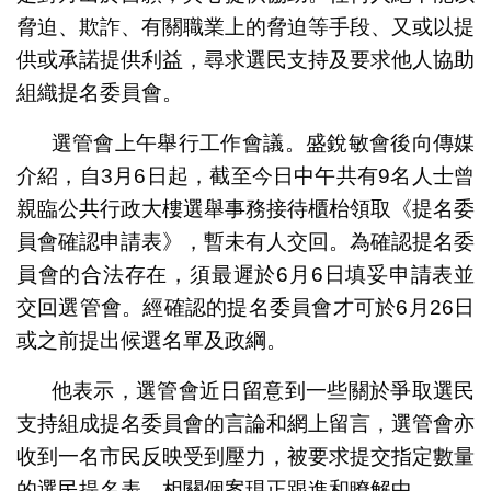
脅迫、欺詐、有關職業上的脅迫等手段、又或以提
供或承諾提供利益，尋求選民支持及要求他人協助
組織提名委員會。
選管會上午舉行工作會議。盛銳敏會後向傳媒
介紹，自3月6日起，截至今日中午共有9名人士曾
親臨公共行政大樓選舉事務接待櫃枱領取《提名委
員會確認申請表》，暫未有人交回。為確認提名委
員會的合法存在，須最遲於6月6日填妥申請表並
交回選管會。經確認的提名委員會才可於6月26日
或之前提出候選名單及政綱。
他表示，選管會近日留意到一些關於爭取選民
支持組成提名委員會的言論和網上留言，選管會亦
收到一名市民反映受到壓力，被要求提交指定數量
的選民提名表，相關個案現正跟進和瞭解中。